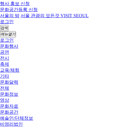
행사 홍보 신청
문화공간등록 신청
서울의 밤
서울 관광의 모든것 VISIT SEOUL
로그인
검색
메뉴열기
로그인
문화행사
공연
전시
축제
교육/체험
기타
문화달력
전체
문화정보
영상
문화자료
문화공간
예술인/단체정보
비영리법인