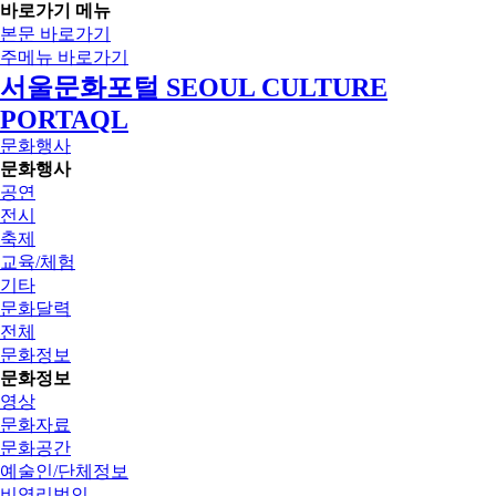
바로가기 메뉴
본문 바로가기
주메뉴 바로가기
서울문화포털 SEOUL CULTURE
PORTAQL
문화행사
문화행사
공연
전시
축제
교육/체험
기타
문화달력
전체
문화정보
문화정보
영상
문화자료
문화공간
예술인/단체정보
비영리법인