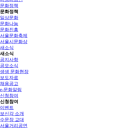
문화정책
문화정책
일상문화
문화나눔
문화진흥
서울문화축제
서울시문화상
새소식
새소식
공지사항
공모소식
생생 문화현장
보도자료
채용공고
e-문화알림
신청참여
신청참여
이벤트
보신각 소개
수문장 교대
서울거리공연