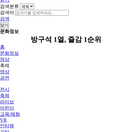
닫기
검색분류
검색어
검색
닫기
문화정보
방구석 1열, 즐감 1순위
홈
문화정보
영상
축제
영상
공연
전시
축제
라이브
어린이
교육/체험
VR
인터뷰
기타