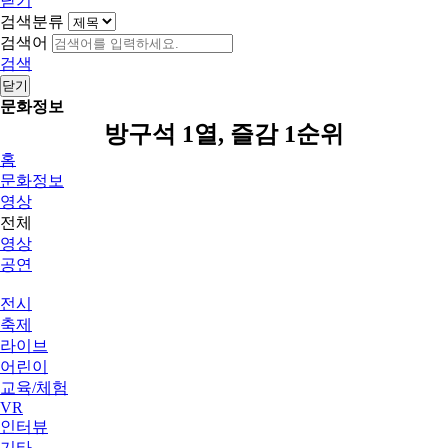
닫기
검색분류
검색어
검색
닫기
문화정보
방구석 1열, 즐감 1순위
홈
문화정보
영상
전체
영상
공연
전시
축제
라이브
어린이
교육/체험
VR
인터뷰
기타