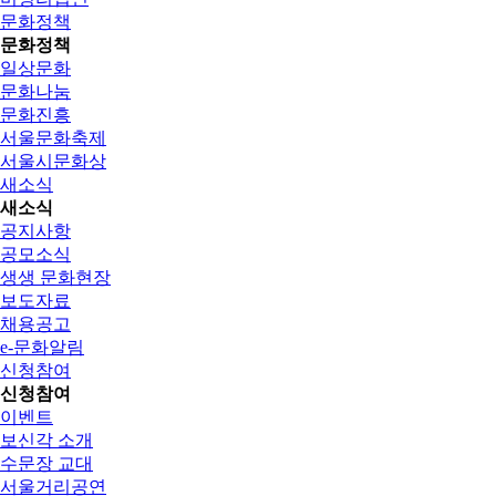
문화정책
문화정책
일상문화
문화나눔
문화진흥
서울문화축제
서울시문화상
새소식
새소식
공지사항
공모소식
생생 문화현장
보도자료
채용공고
e-문화알림
신청참여
신청참여
이벤트
보신각 소개
수문장 교대
서울거리공연