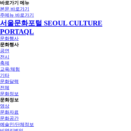
바로가기 메뉴
본문 바로가기
주메뉴 바로가기
서울문화포털 SEOUL CULTURE
PORTAQL
문화행사
문화행사
공연
전시
축제
교육/체험
기타
문화달력
전체
문화정보
문화정보
영상
문화자료
문화공간
예술인/단체정보
비영리법인