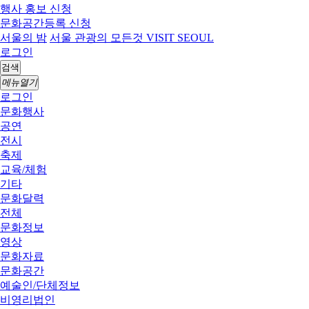
행사 홍보 신청
문화공간등록 신청
서울의 밤
서울 관광의 모든것 VISIT SEOUL
로그인
검색
메뉴열기
로그인
문화행사
공연
전시
축제
교육/체험
기타
문화달력
전체
문화정보
영상
문화자료
문화공간
예술인/단체정보
비영리법인