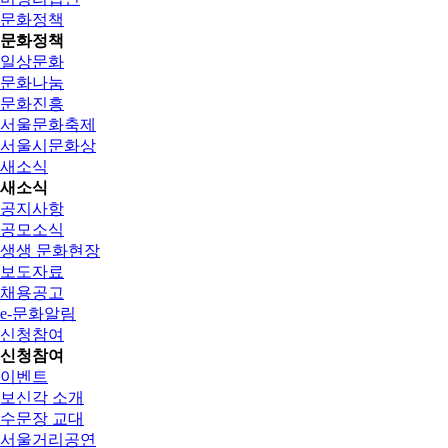
문화정책
문화정책
일상문화
문화나눔
문화진흥
서울문화축제
서울시문화상
새소식
새소식
공지사항
공모소식
생생 문화현장
보도자료
채용공고
e-문화알림
신청참여
신청참여
이벤트
보신각 소개
수문장 교대
서울거리공연