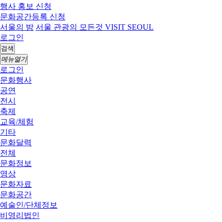
행사 홍보 신청
문화공간등록 신청
서울의 밤
서울 관광의 모든것 VISIT SEOUL
로그인
검색
메뉴열기
로그인
문화행사
공연
전시
축제
교육/체험
기타
문화달력
전체
문화정보
영상
문화자료
문화공간
예술인/단체정보
비영리법인