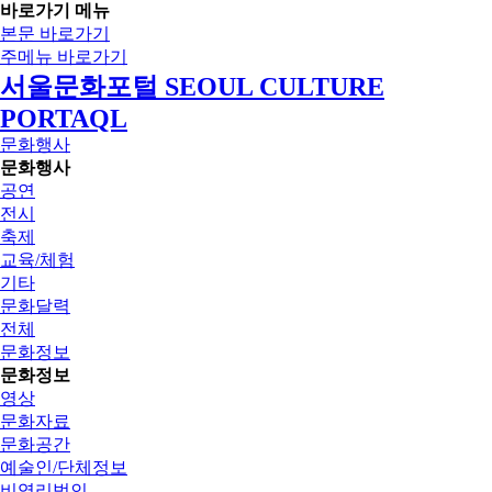
바로가기 메뉴
본문 바로가기
주메뉴 바로가기
서울문화포털 SEOUL CULTURE
PORTAQL
문화행사
문화행사
공연
전시
축제
교육/체험
기타
문화달력
전체
문화정보
문화정보
영상
문화자료
문화공간
예술인/단체정보
비영리법인