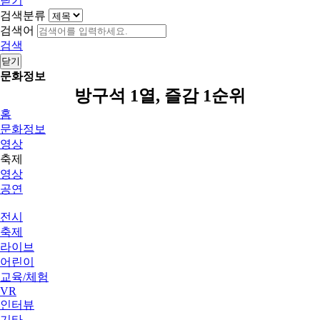
닫기
검색분류
검색어
검색
닫기
문화정보
방구석 1열, 즐감 1순위
홈
문화정보
영상
축제
영상
공연
전시
축제
라이브
어린이
교육/체험
VR
인터뷰
기타