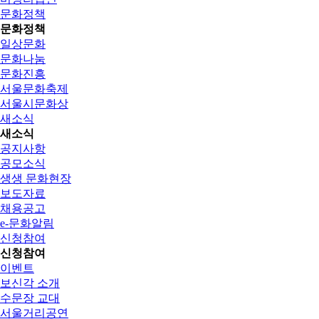
문화정책
문화정책
일상문화
문화나눔
문화진흥
서울문화축제
서울시문화상
새소식
새소식
공지사항
공모소식
생생 문화현장
보도자료
채용공고
e-문화알림
신청참여
신청참여
이벤트
보신각 소개
수문장 교대
서울거리공연