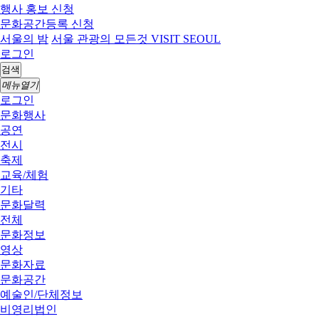
행사 홍보 신청
문화공간등록 신청
서울의 밤
서울 관광의 모든것 VISIT SEOUL
로그인
검색
메뉴열기
로그인
문화행사
공연
전시
축제
교육/체험
기타
문화달력
전체
문화정보
영상
문화자료
문화공간
예술인/단체정보
비영리법인