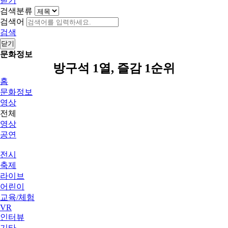
닫기
검색분류
검색어
검색
닫기
문화정보
방구석 1열, 즐감 1순위
홈
문화정보
영상
전체
영상
공연
전시
축제
라이브
어린이
교육/체험
VR
인터뷰
기타