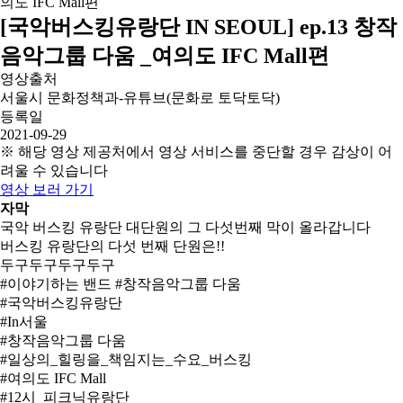
[국악버스킹유랑단 IN SEOUL] ep.13 창작
음악그룹 다움 _여의도 IFC Mall편
영상출처
서울시 문화정책과-유튜브(문화로 토닥토닥)
등록일
2021-09-29
※ 해당 영상 제공처에서 영상 서비스를 중단할 경우 감상이 어
려울 수 있습니다
영상 보러 가기
자막
국악 버스킹 유랑단 대단원의 그 다섯번째 막이 올라갑니다
버스킹 유랑단의 다섯 번째 단원은!!
두구두구두구두구
#이야기하는 밴드 #창작음악그룹 다움
#국악버스킹유랑단
#In서울
#창작음악그룹 다움
#일상의_힐링을_책임지는_수요_버스킹
#여의도 IFC Mall
#12시_피크닉유랑단