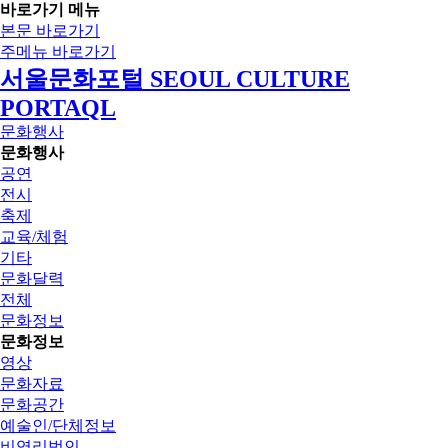
바로가기 메뉴
본문 바로가기
주메뉴 바로가기
서울문화포털 SEOUL CULTURE
PORTAQL
문화행사
문화행사
공연
전시
축제
교육/체험
기타
문화달력
전체
문화정보
문화정보
영상
문화자료
문화공간
예술인/단체정보
비영리법인