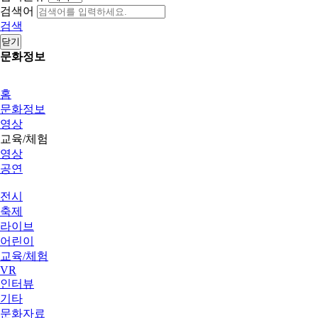
검색어
검색
닫기
문화정보
홈
문화정보
영상
교육/체험
영상
공연
전시
축제
라이브
어린이
교육/체험
VR
인터뷰
기타
문화자료