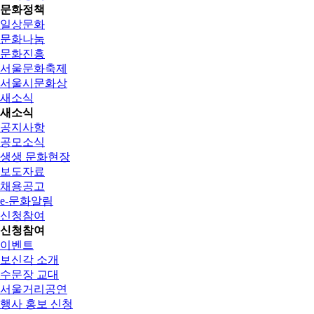
문화정책
일상문화
문화나눔
문화진흥
서울문화축제
서울시문화상
새소식
새소식
공지사항
공모소식
생생 문화현장
보도자료
채용공고
e-문화알림
신청참여
신청참여
이벤트
보신각 소개
수문장 교대
서울거리공연
행사 홍보 신청