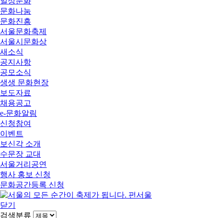
일상문화
문화나눔
문화진흥
서울문화축제
서울시문화상
새소식
공지사항
공모소식
생생 문화현장
보도자료
채용공고
e-문화알림
신청참여
이벤트
보신각 소개
수문장 교대
서울거리공연
행사 홍보 신청
문화공간등록 신청
닫기
검색분류