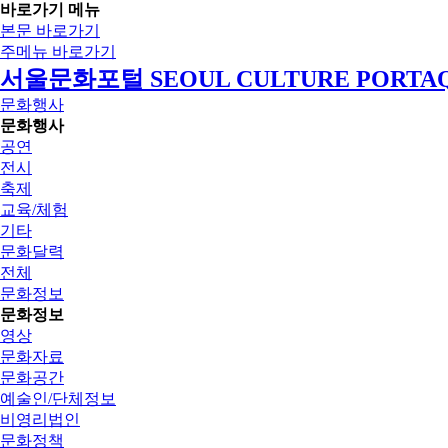
바로가기 메뉴
본문 바로가기
주메뉴 바로가기
서울문화포털 SEOUL CULTURE PORTA
문화행사
문화행사
공연
전시
축제
교육/체험
기타
문화달력
전체
문화정보
문화정보
영상
문화자료
문화공간
예술인/단체정보
비영리법인
문화정책