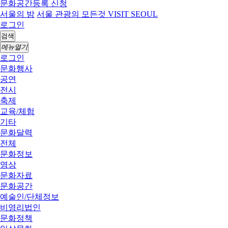
문화공간등록 신청
서울의 밤
서울 관광의 모든것 VISIT SEOUL
로그인
검색
메뉴열기
로그인
문화행사
공연
전시
축제
교육/체험
기타
문화달력
전체
문화정보
영상
문화자료
문화공간
예술인/단체정보
비영리법인
문화정책