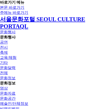
바로가기 메뉴
본문 바로가기
주메뉴 바로가기
서울문화포털 SEOUL CULTURE
PORTAQL
문화행사
문화행사
공연
전시
축제
교육/체험
기타
문화달력
전체
문화정보
문화정보
영상
문화자료
문화공간
예술인/단체정보
비영리법인