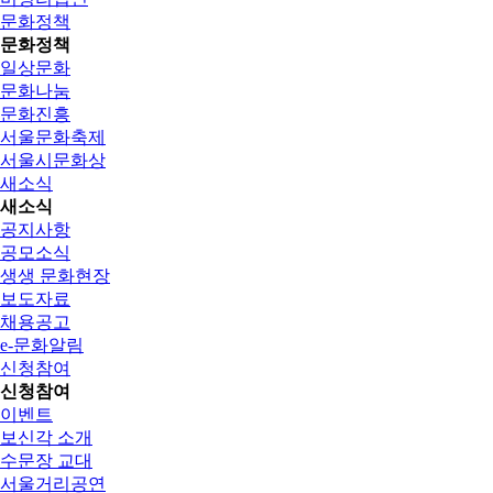
문화정책
문화정책
일상문화
문화나눔
문화진흥
서울문화축제
서울시문화상
새소식
새소식
공지사항
공모소식
생생 문화현장
보도자료
채용공고
e-문화알림
신청참여
신청참여
이벤트
보신각 소개
수문장 교대
서울거리공연