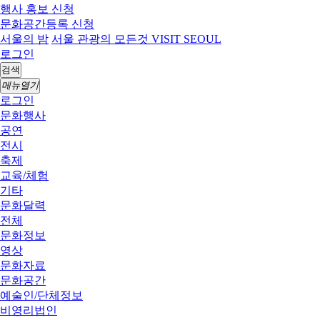
행사 홍보 신청
문화공간등록 신청
서울의 밤
서울 관광의 모든것 VISIT SEOUL
로그인
검색
메뉴열기
로그인
문화행사
공연
전시
축제
교육/체험
기타
문화달력
전체
문화정보
영상
문화자료
문화공간
예술인/단체정보
비영리법인