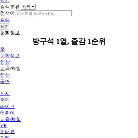
닫기
검색분류
검색어
검색
닫기
문화정보
방구석 1열, 즐감 1순위
홈
문화정보
영상
교육/체험
영상
공연
전시
축제
라이브
어린이
교육/체험
VR
인터뷰
기타