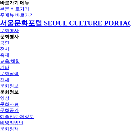
바로가기 메뉴
본문 바로가기
주메뉴 바로가기
서울문화포털 SEOUL CULTURE PORTA
문화행사
문화행사
공연
전시
축제
교육/체험
기타
문화달력
전체
문화정보
문화정보
영상
문화자료
문화공간
예술인/단체정보
비영리법인
문화정책