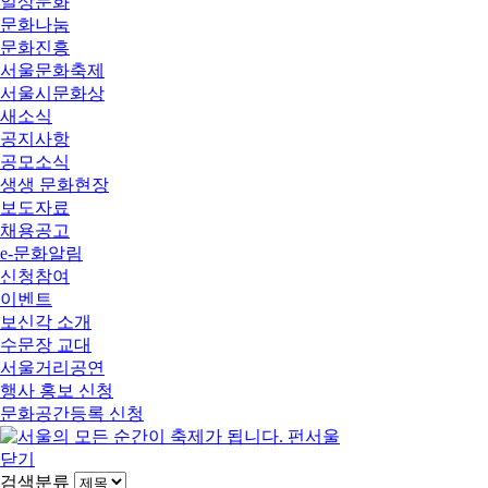
일상문화
문화나눔
문화진흥
서울문화축제
서울시문화상
새소식
공지사항
공모소식
생생 문화현장
보도자료
채용공고
e-문화알림
신청참여
이벤트
보신각 소개
수문장 교대
서울거리공연
행사 홍보 신청
문화공간등록 신청
닫기
검색분류