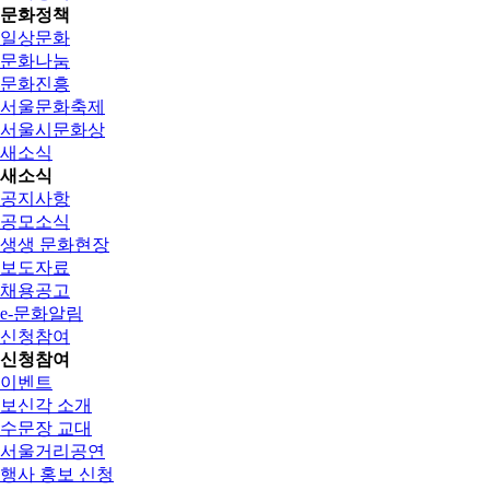
문화정책
일상문화
문화나눔
문화진흥
서울문화축제
서울시문화상
새소식
새소식
공지사항
공모소식
생생 문화현장
보도자료
채용공고
e-문화알림
신청참여
신청참여
이벤트
보신각 소개
수문장 교대
서울거리공연
행사 홍보 신청