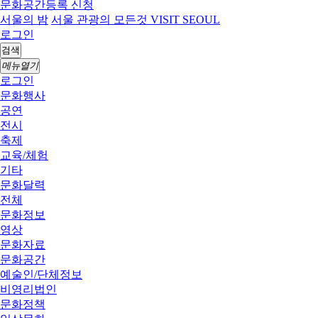
문화공간등록 신청
서울의 밤
서울 관광의 모든것 VISIT SEOUL
로그인
검색
메뉴열기
로그인
문화행사
공연
전시
축제
교육/체험
기타
문화달력
전체
문화정보
영상
문화자료
문화공간
예술인/단체정보
비영리법인
문화정책