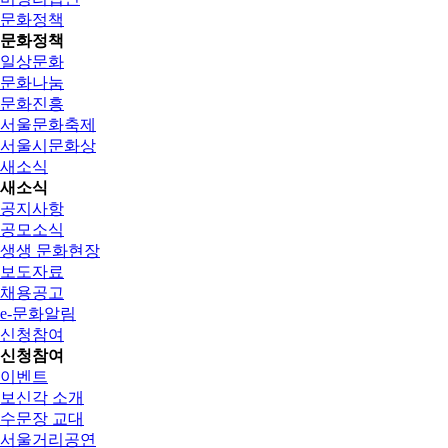
문화정책
문화정책
일상문화
문화나눔
문화진흥
서울문화축제
서울시문화상
새소식
새소식
공지사항
공모소식
생생 문화현장
보도자료
채용공고
e-문화알림
신청참여
신청참여
이벤트
보신각 소개
수문장 교대
서울거리공연