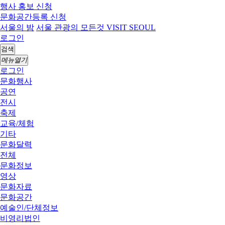
행사 홍보 신청
문화공간등록 신청
서울의 밤
서울 관광의 모든것 VISIT SEOUL
로그인
검색
메뉴열기
로그인
문화행사
공연
전시
축제
교육/체험
기타
문화달력
전체
문화정보
영상
문화자료
문화공간
예술인/단체정보
비영리법인