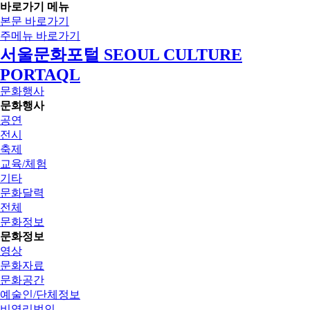
바로가기 메뉴
본문 바로가기
주메뉴 바로가기
서울문화포털 SEOUL CULTURE
PORTAQL
문화행사
문화행사
공연
전시
축제
교육/체험
기타
문화달력
전체
문화정보
문화정보
영상
문화자료
문화공간
예술인/단체정보
비영리법인