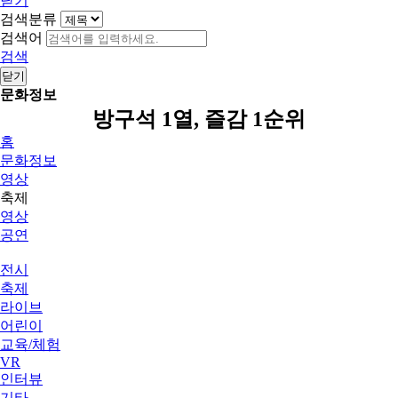
닫기
검색분류
검색어
검색
닫기
문화정보
방구석 1열, 즐감 1순위
홈
문화정보
영상
축제
영상
공연
전시
축제
라이브
어린이
교육/체험
VR
인터뷰
기타