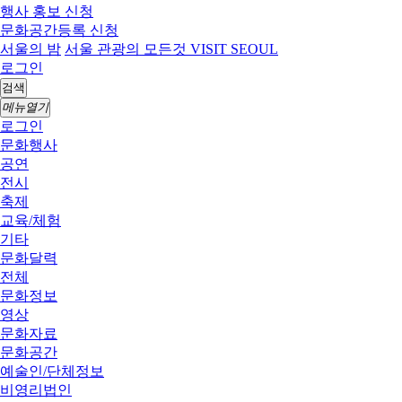
행사 홍보 신청
문화공간등록 신청
서울의 밤
서울 관광의 모든것 VISIT SEOUL
로그인
검색
메뉴열기
로그인
문화행사
공연
전시
축제
교육/체험
기타
문화달력
전체
문화정보
영상
문화자료
문화공간
예술인/단체정보
비영리법인