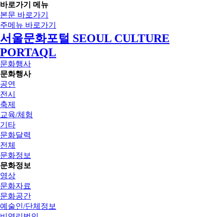
바로가기 메뉴
본문 바로가기
주메뉴 바로가기
서울문화포털 SEOUL CULTURE
PORTAQL
문화행사
문화행사
공연
전시
축제
교육/체험
기타
문화달력
전체
문화정보
문화정보
영상
문화자료
문화공간
예술인/단체정보
비영리법인