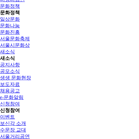
문화정책
문화정책
일상문화
문화나눔
문화진흥
서울문화축제
서울시문화상
새소식
새소식
공지사항
공모소식
생생 문화현장
보도자료
채용공고
e-문화알림
신청참여
신청참여
이벤트
보신각 소개
수문장 교대
서울거리공연