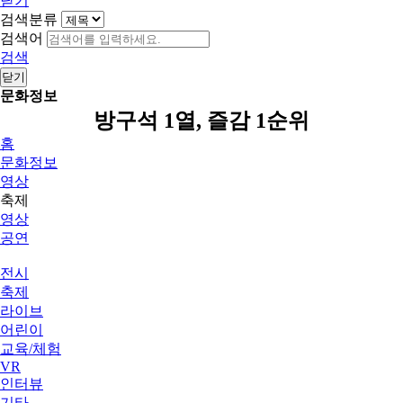
닫기
검색분류
검색어
검색
닫기
문화정보
방구석 1열, 즐감 1순위
홈
문화정보
영상
축제
영상
공연
전시
축제
라이브
어린이
교육/체험
VR
인터뷰
기타