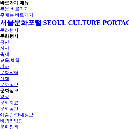
바로가기 메뉴
본문 바로가기
주메뉴 바로가기
서울문화포털 SEOUL CULTURE PORTA
문화행사
문화행사
공연
전시
축제
교육/체험
기타
문화달력
전체
문화정보
문화정보
영상
문화자료
문화공간
예술인/단체정보
비영리법인
문화정책