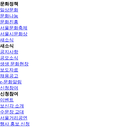
문화정책
일상문화
문화나눔
문화진흥
서울문화축제
서울시문화상
새소식
새소식
공지사항
공모소식
생생 문화현장
보도자료
채용공고
e-문화알림
신청참여
신청참여
이벤트
보신각 소개
수문장 교대
서울거리공연
행사 홍보 신청