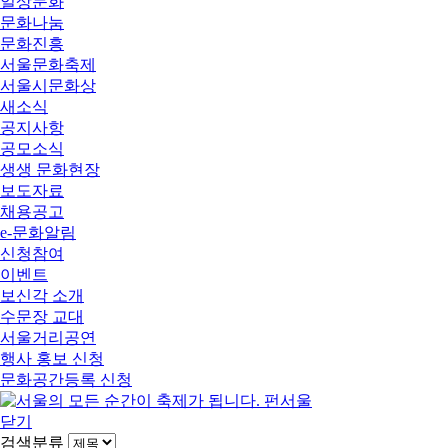
일상문화
문화나눔
문화진흥
서울문화축제
서울시문화상
새소식
공지사항
공모소식
생생 문화현장
보도자료
채용공고
e-문화알림
신청참여
이벤트
보신각 소개
수문장 교대
서울거리공연
행사 홍보 신청
문화공간등록 신청
닫기
검색분류