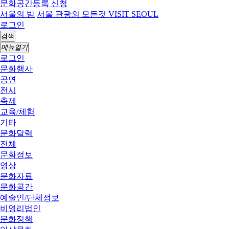
문화공간등록 신청
서울의 밤
서울 관광의 모든것 VISIT SEOUL
로그인
검색
메뉴열기
로그인
문화행사
공연
전시
축제
교육/체험
기타
문화달력
전체
문화정보
영상
문화자료
문화공간
예술인/단체정보
비영리법인
문화정책