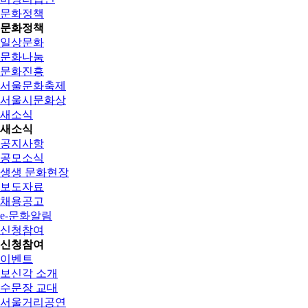
문화정책
문화정책
일상문화
문화나눔
문화진흥
서울문화축제
서울시문화상
새소식
새소식
공지사항
공모소식
생생 문화현장
보도자료
채용공고
e-문화알림
신청참여
신청참여
이벤트
보신각 소개
수문장 교대
서울거리공연