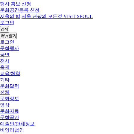
행사 홍보 신청
문화공간등록 신청
서울의 밤
서울 관광의 모든것 VISIT SEOUL
로그인
검색
메뉴열기
로그인
문화행사
공연
전시
축제
교육/체험
기타
문화달력
전체
문화정보
영상
문화자료
문화공간
예술인/단체정보
비영리법인