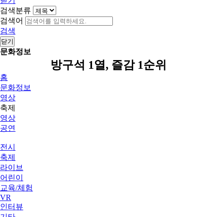
닫기
검색분류
검색어
검색
닫기
문화정보
방구석 1열, 즐감 1순위
홈
문화정보
영상
축제
영상
공연
전시
축제
라이브
어린이
교육/체험
VR
인터뷰
기타