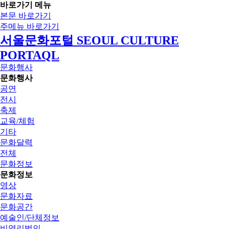
바로가기 메뉴
본문 바로가기
주메뉴 바로가기
서울문화포털 SEOUL CULTURE
PORTAQL
문화행사
문화행사
공연
전시
축제
교육/체험
기타
문화달력
전체
문화정보
문화정보
영상
문화자료
문화공간
예술인/단체정보
비영리법인