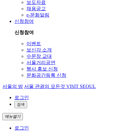
행사 홍보 신청
문화공간등록 신청
서울의 밤
서울 관광의 모든것 VISIT SEOUL
로그인
검색
메뉴열기
로그인
문화행사
공연
전시
축제
교육/체험
기타
문화달력
전체
문화정보
영상
문화자료
문화공간
예술인/단체정보
비영리법인