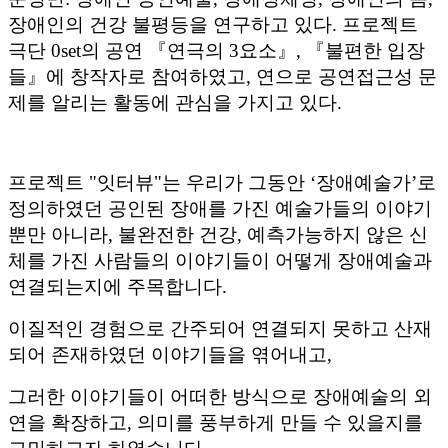
(우)04520 서울특별시 중구 세종대로 124 한국프레스센터 4층 서
울시 문화정책과
대표전화 02-120 또는 02-2133-2538(문화행사 등록 문의)
문
화 행사 등록 문의는 09:00부터 18:00 까지 가능합니다. (점심
시간 12:00 ~ 13:00 제외)
Copyright © 2021. Seoul Culture Portal All Rights Reserved
.
Top
펀서울
펀서울 바로가기
맞춤
문화행사
문화달력
문화정보
신청
e-문화
닫기
퀵메뉴
OPEN
알림
닫기
맞춤 문화정보
기간의 맞춤 문화정보입니다.
내가 설정한 문화정보 항목
열기