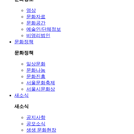
문화정책
문화정책
일상문화
문화나눔
문화진흥
서울문화축제
서울시문화상
새소식
새소식
공지사항
공모소식
생생 문화현장
보도자료
채용공고
e-문화알림
신청참여
신청참여
이벤트
보신각 소개
수문장 교대
서울거리공연