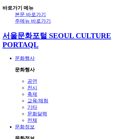
바로가기 메뉴
본문 바로가기
주메뉴 바로가기
서울문화포털 SEOUL CULTURE
PORTAQL
문화행사
문화행사
공연
전시
축제
교육/체험
기타
문화달력
전체
문화정보
문화정보
영상
문화자료
문화공간
예술인/단체정보
비영리법인