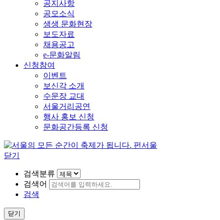
닫기
검색분류
검색어
검색
닫기
문화정보
방구석 1열, 즐감 1순위
홈
문화정보
영상
축제
영상
공연
전시
축제
라이브
어린이
교육/체험
VR
인터뷰
기타