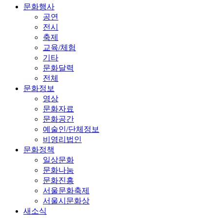
문화정책
일상문화
문화나눔
문화진흥
서울문화축제
서울시문화상
새소식
공지사항
공모소식
생생 문화현장
보도자료
채용공고
e-문화알림
신청참여
이벤트
보신각 소개
수문장 교대
서울거리공연
행사 홍보 신청
문화공간등록 신청