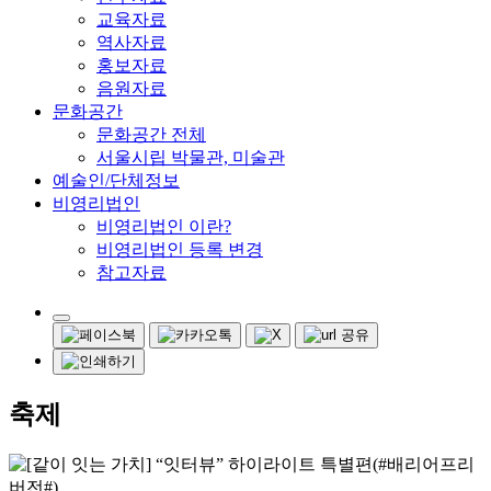
[같이 잇는 가치] “잇터뷰” 하이라이트 특
별편(#배리어프리버전#)
영상출처
서울문화재단-유튜브(스팍TV)
등록일
2021-11-10
※ 해당 영상 제공처에서 영상 서비스를 중단할 경우 감상이 어
려울 수 있습니다
영상 보러 가기
자막
[같이 잇는 가치] “잇터뷰” 하이라이트 특별편(#배리어프리버전
#)
본 영상은 지난 7월부터 9월까지 진행한 [같이 잇는 가치] “잇터
뷰” 프로젝트의 하이라이트 특별편의 배리어프리 버전으로, 이
를 통해 지금까지 나누었던 이야기들이 장애예술의 논의와 계속
결합하고 확장시켜 장애예술의 경계를 확장하는데 기여할 수 있
기를 바랍니다.
[같이 잇는 가치] “잇터뷰” 하이라이트 특별편(#배리
어프리버전#)