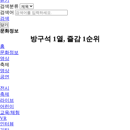
닫기
검색분류
검색어
검색
닫기
문화정보
방구석 1열, 즐감 1순위
홈
문화정보
영상
축제
영상
공연
전시
축제
라이브
어린이
교육/체험
VR
인터뷰
기타