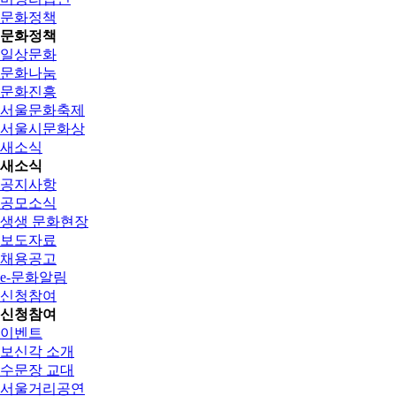
문화정책
문화정책
일상문화
문화나눔
문화진흥
서울문화축제
서울시문화상
새소식
새소식
공지사항
공모소식
생생 문화현장
보도자료
채용공고
e-문화알림
신청참여
신청참여
이벤트
보신각 소개
수문장 교대
서울거리공연