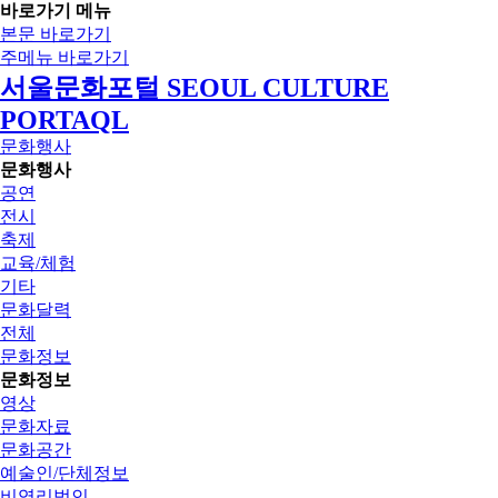
바로가기 메뉴
본문 바로가기
주메뉴 바로가기
서울문화포털 SEOUL CULTURE
PORTAQL
문화행사
문화행사
공연
전시
축제
교육/체험
기타
문화달력
전체
문화정보
문화정보
영상
문화자료
문화공간
예술인/단체정보
비영리법인