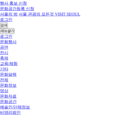
행사 홍보 신청
문화공간등록 신청
서울의 밤
서울 관광의 모든것 VISIT SEOUL
로그인
검색
메뉴열기
로그인
문화행사
공연
전시
축제
교육/체험
기타
문화달력
전체
문화정보
영상
문화자료
문화공간
예술인/단체정보
비영리법인