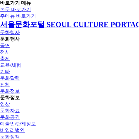
바로가기 메뉴
본문 바로가기
주메뉴 바로가기
서울문화포털 SEOUL CULTURE PORTA
문화행사
문화행사
공연
전시
축제
교육/체험
기타
문화달력
전체
문화정보
문화정보
영상
문화자료
문화공간
예술인/단체정보
비영리법인
문화정책