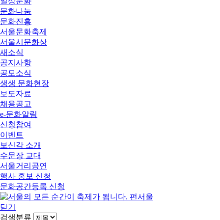
일상문화
문화나눔
문화진흥
서울문화축제
서울시문화상
새소식
공지사항
공모소식
생생 문화현장
보도자료
채용공고
e-문화알림
신청참여
이벤트
보신각 소개
수문장 교대
서울거리공연
행사 홍보 신청
문화공간등록 신청
닫기
검색분류