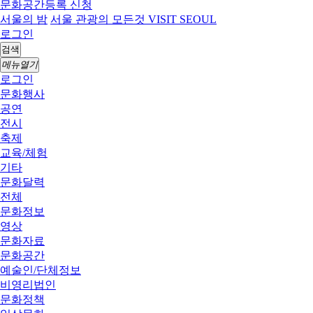
문화공간등록 신청
서울의 밤
서울 관광의 모든것 VISIT SEOUL
로그인
검색
메뉴열기
로그인
문화행사
공연
전시
축제
교육/체험
기타
문화달력
전체
문화정보
영상
문화자료
문화공간
예술인/단체정보
비영리법인
문화정책