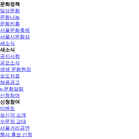
문화정책
일상문화
문화나눔
문화진흥
서울문화축제
서울시문화상
새소식
새소식
공지사항
공모소식
생생 문화현장
보도자료
채용공고
e-문화알림
신청참여
신청참여
이벤트
보신각 소개
수문장 교대
서울거리공연
행사 홍보 신청