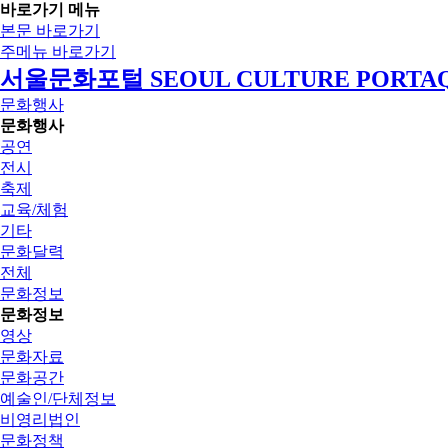
바로가기 메뉴
본문 바로가기
주메뉴 바로가기
서울문화포털 SEOUL CULTURE PORTA
문화행사
문화행사
공연
전시
축제
교육/체험
기타
문화달력
전체
문화정보
문화정보
영상
문화자료
문화공간
예술인/단체정보
비영리법인
문화정책