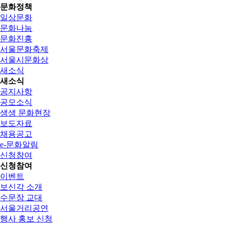
문화정책
일상문화
문화나눔
문화진흥
서울문화축제
서울시문화상
새소식
새소식
공지사항
공모소식
생생 문화현장
보도자료
채용공고
e-문화알림
신청참여
신청참여
이벤트
보신각 소개
수문장 교대
서울거리공연
행사 홍보 신청