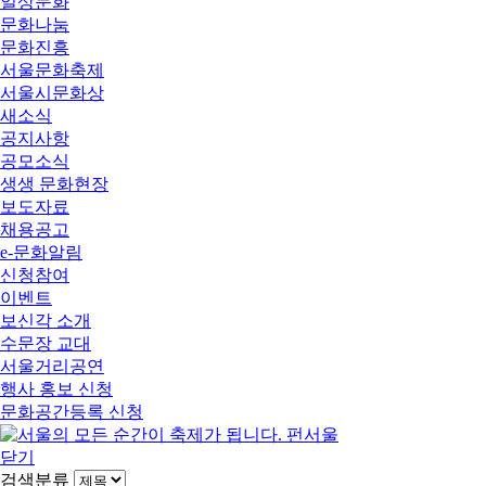
일상문화
문화나눔
문화진흥
서울문화축제
서울시문화상
새소식
공지사항
공모소식
생생 문화현장
보도자료
채용공고
e-문화알림
신청참여
이벤트
보신각 소개
수문장 교대
서울거리공연
행사 홍보 신청
문화공간등록 신청
닫기
검색분류