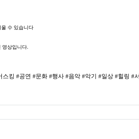
려울 수 있습니다
연 영상입니다.
버스킹 #공연 #문화 #행사 #음악 #악기 #일상 #힐링