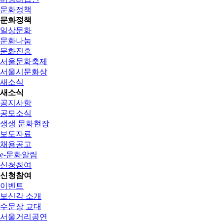
문화정책
문화정책
일상문화
문화나눔
문화진흥
서울문화축제
서울시문화상
새소식
새소식
공지사항
공모소식
생생 문화현장
보도자료
채용공고
e-문화알림
신청참여
신청참여
이벤트
보신각 소개
수문장 교대
서울거리공연