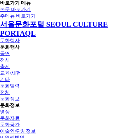
바로가기 메뉴
본문 바로가기
주메뉴 바로가기
서울문화포털 SEOUL CULTURE
PORTAQL
문화행사
문화행사
공연
전시
축제
교육/체험
기타
문화달력
전체
문화정보
문화정보
영상
문화자료
문화공간
예술인/단체정보
비영리법인