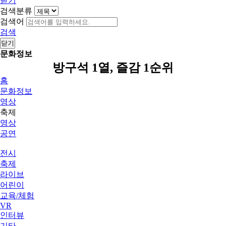
닫기
검색분류
검색어
검색
닫기
문화정보
방구석 1열, 즐감 1순위
홈
문화정보
영상
축제
영상
공연
전시
축제
라이브
어린이
교육/체험
VR
인터뷰
기타