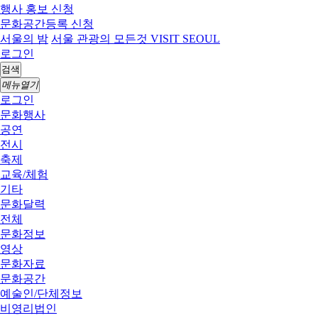
행사 홍보 신청
문화공간등록 신청
서울의 밤
서울 관광의 모든것 VISIT SEOUL
로그인
검색
메뉴열기
로그인
문화행사
공연
전시
축제
교육/체험
기타
문화달력
전체
문화정보
영상
문화자료
문화공간
예술인/단체정보
비영리법인