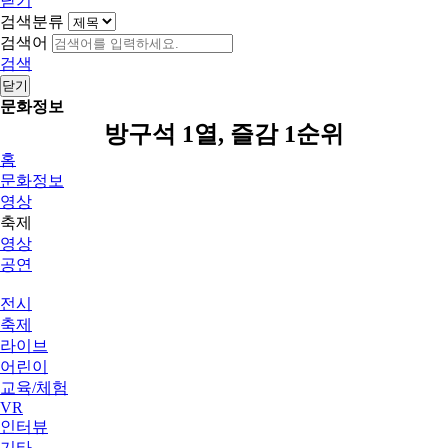
닫기
검색분류
검색어
검색
닫기
문화정보
방구석 1열, 즐감 1순위
홈
문화정보
영상
축제
영상
공연
전시
축제
라이브
어린이
교육/체험
VR
인터뷰
기타