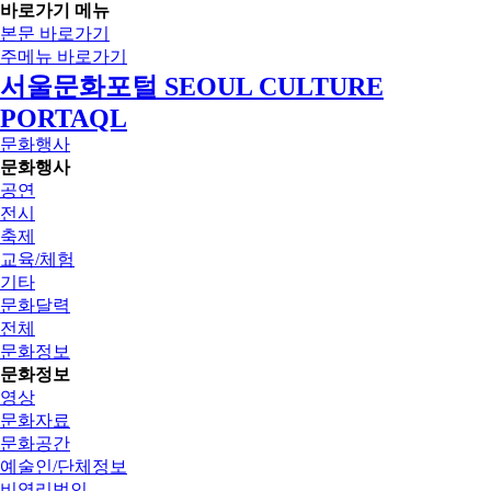
바로가기 메뉴
본문 바로가기
주메뉴 바로가기
서울문화포털 SEOUL CULTURE
PORTAQL
문화행사
문화행사
공연
전시
축제
교육/체험
기타
문화달력
전체
문화정보
문화정보
영상
문화자료
문화공간
예술인/단체정보
비영리법인