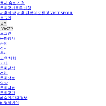
행사 홍보 신청
문화공간등록 신청
서울의 밤
서울 관광의 모든것 VISIT SEOUL
로그인
검색
메뉴열기
로그인
문화행사
공연
전시
축제
교육/체험
기타
문화달력
전체
문화정보
영상
문화자료
문화공간
예술인/단체정보
비영리법인