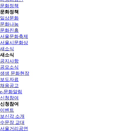
문화정책
문화정책
일상문화
문화나눔
문화진흥
서울문화축제
서울시문화상
새소식
새소식
공지사항
공모소식
생생 문화현장
보도자료
채용공고
e-문화알림
신청참여
신청참여
이벤트
보신각 소개
수문장 교대
서울거리공연