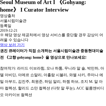
Seoul Museum of Art I 《Gohyang:
home》 I Curator Interview
영상출처
서울시립미술관
등록일
2019-12-21
※ 해당 영상 제공처에서 영상 서비스를 중단할 경우 감상이 어
려울 수 있습니다
영상 보러 가기
권진 큐레이터가 직접 소개하는
서울시립미술관 중동현대미술
전 《고향 gohyang: home》을 영상으로 만나보세요!
참여작가: 라이드 이브라힘, 모나 하툼, 무니라 알 솔, 박민하, 아
델 아비딘, 아메르 쇼말리, 아흘람 시블리, 와엘 샤키, 주마나 에
밀 아부드, 김진주, 최원준, 하딤 알리, 하젬 하브, 조지 M. 알 아
마 컬렉션, 할리드 쇼만 컬렉션 (다랏 알 푸눈), ACC 필름앤비디
오 아카이브 컬렉션