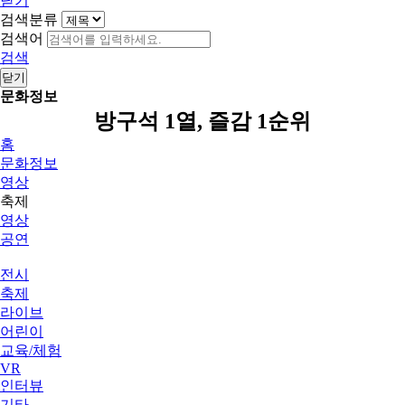
닫기
검색분류
검색어
검색
닫기
문화정보
방구석 1열, 즐감 1순위
홈
문화정보
영상
축제
영상
공연
전시
축제
라이브
어린이
교육/체험
VR
인터뷰
기타