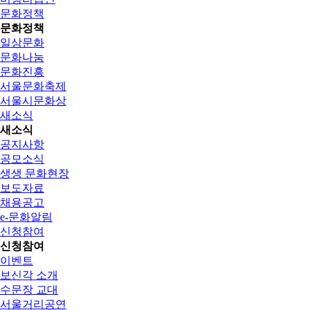
문화정책
문화정책
일상문화
문화나눔
문화진흥
서울문화축제
서울시문화상
새소식
새소식
공지사항
공모소식
생생 문화현장
보도자료
채용공고
e-문화알림
신청참여
신청참여
이벤트
보신각 소개
수문장 교대
서울거리공연