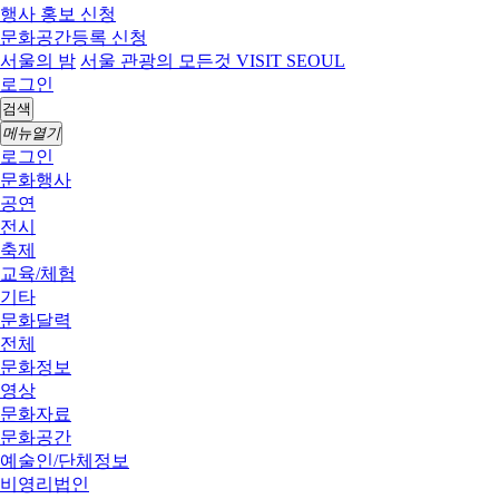
행사 홍보 신청
문화공간등록 신청
서울의 밤
서울 관광의 모든것 VISIT SEOUL
로그인
검색
메뉴열기
로그인
문화행사
공연
전시
축제
교육/체험
기타
문화달력
전체
문화정보
영상
문화자료
문화공간
예술인/단체정보
비영리법인