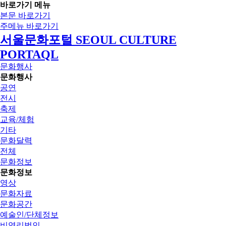
바로가기 메뉴
본문 바로가기
주메뉴 바로가기
서울문화포털 SEOUL CULTURE
PORTAQL
문화행사
문화행사
공연
전시
축제
교육/체험
기타
문화달력
전체
문화정보
문화정보
영상
문화자료
문화공간
예술인/단체정보
비영리법인