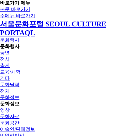
바로가기 메뉴
본문 바로가기
주메뉴 바로가기
서울문화포털 SEOUL CULTURE
PORTAQL
문화행사
문화행사
공연
전시
축제
교육/체험
기타
문화달력
전체
문화정보
문화정보
영상
문화자료
문화공간
예술인/단체정보
비영리법인