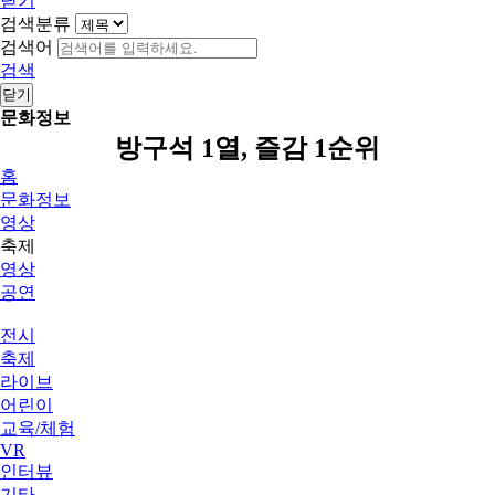
닫기
검색분류
검색어
검색
닫기
문화정보
방구석 1열, 즐감 1순위
홈
문화정보
영상
축제
영상
공연
전시
축제
라이브
어린이
교육/체험
VR
인터뷰
기타