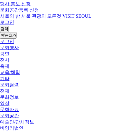
행사 홍보 신청
문화공간등록 신청
서울의 밤
서울 관광의 모든것 VISIT SEOUL
로그인
검색
메뉴열기
로그인
문화행사
공연
전시
축제
교육/체험
기타
문화달력
전체
문화정보
영상
문화자료
문화공간
예술인/단체정보
비영리법인