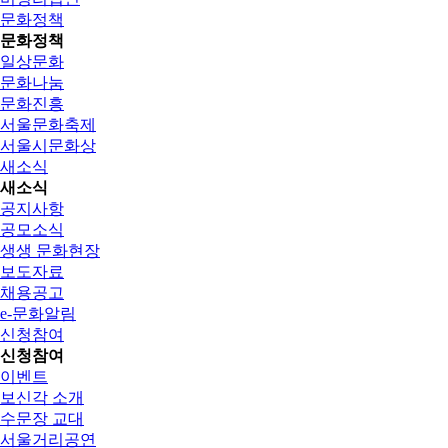
문화정책
문화정책
일상문화
문화나눔
문화진흥
서울문화축제
서울시문화상
새소식
새소식
공지사항
공모소식
생생 문화현장
보도자료
채용공고
e-문화알림
신청참여
신청참여
이벤트
보신각 소개
수문장 교대
서울거리공연