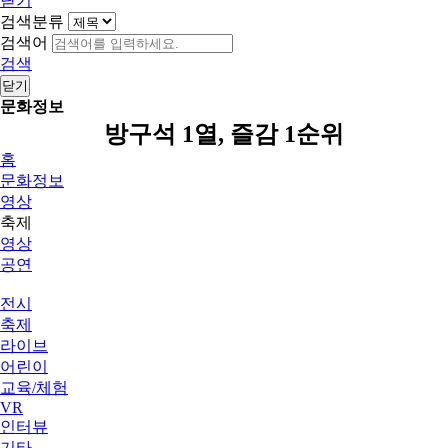
닫기
검색분류
검색어
검색
닫기
문화정보
방구석 1열, 즐감 1순위
홈
문화정보
영상
축제
영상
공연
전시
축제
라이브
어린이
교육/체험
VR
인터뷰
기타