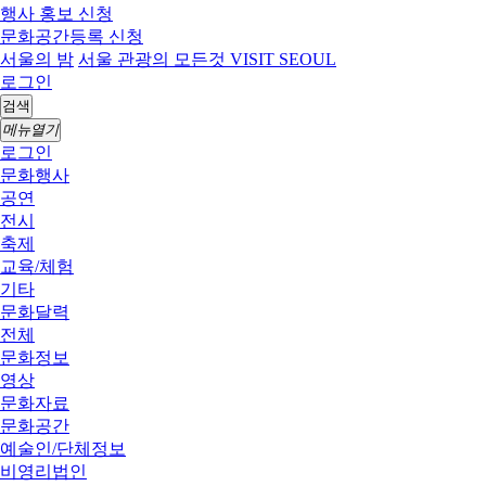
행사 홍보 신청
문화공간등록 신청
서울의 밤
서울 관광의 모든것 VISIT SEOUL
로그인
검색
메뉴열기
로그인
문화행사
공연
전시
축제
교육/체험
기타
문화달력
전체
문화정보
영상
문화자료
문화공간
예술인/단체정보
비영리법인