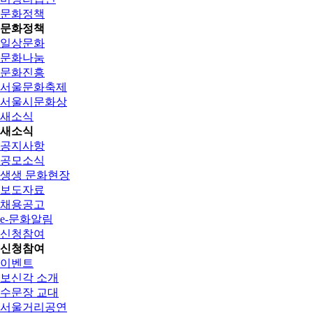
문화정책
문화정책
일상문화
문화나눔
문화진흥
서울문화축제
서울시문화상
새소식
새소식
공지사항
공모소식
생생 문화현장
보도자료
채용공고
e-문화알림
신청참여
신청참여
이벤트
보신각 소개
수문장 교대
서울거리공연