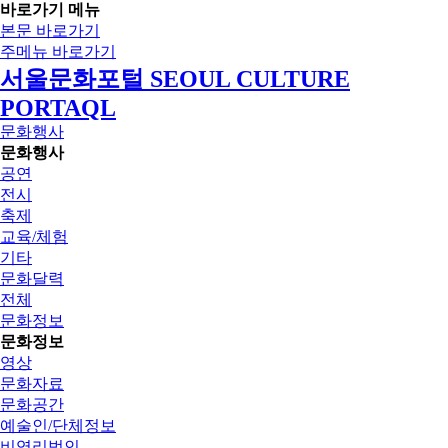
바로가기 메뉴
본문 바로가기
주메뉴 바로가기
서울문화포털 SEOUL CULTURE
PORTAQL
문화행사
문화행사
공연
전시
축제
교육/체험
기타
문화달력
전체
문화정보
문화정보
영상
문화자료
문화공간
예술인/단체정보
비영리법인