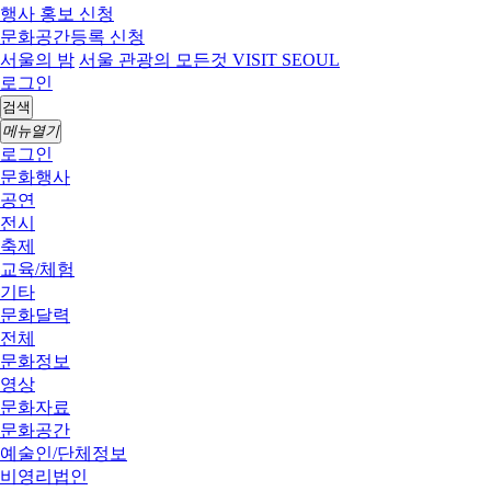
행사 홍보 신청
문화공간등록 신청
서울의 밤
서울 관광의 모든것 VISIT SEOUL
로그인
검색
메뉴열기
로그인
문화행사
공연
전시
축제
교육/체험
기타
문화달력
전체
문화정보
영상
문화자료
문화공간
예술인/단체정보
비영리법인