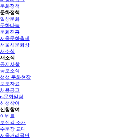
문화정책
문화정책
일상문화
문화나눔
문화진흥
서울문화축제
서울시문화상
새소식
새소식
공지사항
공모소식
생생 문화현장
보도자료
채용공고
e-문화알림
신청참여
신청참여
이벤트
보신각 소개
수문장 교대
서울거리공연