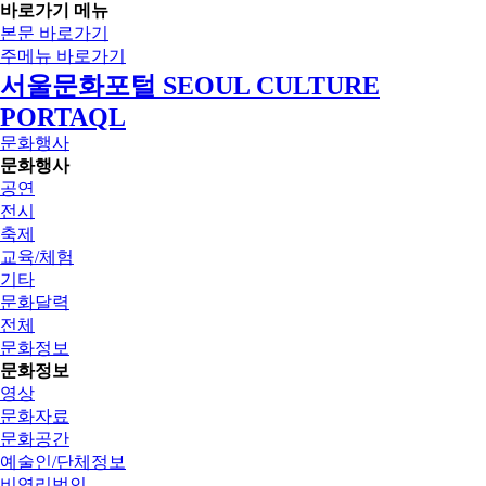
바로가기 메뉴
본문 바로가기
주메뉴 바로가기
서울문화포털 SEOUL CULTURE
PORTAQL
문화행사
문화행사
공연
전시
축제
교육/체험
기타
문화달력
전체
문화정보
문화정보
영상
문화자료
문화공간
예술인/단체정보
비영리법인