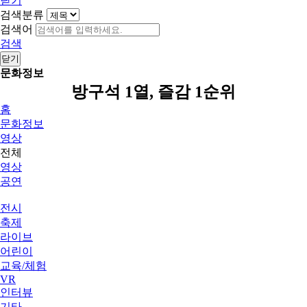
닫기
검색분류
검색어
검색
닫기
문화정보
방구석 1열, 즐감 1순위
홈
문화정보
영상
전체
영상
공연
전시
축제
라이브
어린이
교육/체험
VR
인터뷰
기타