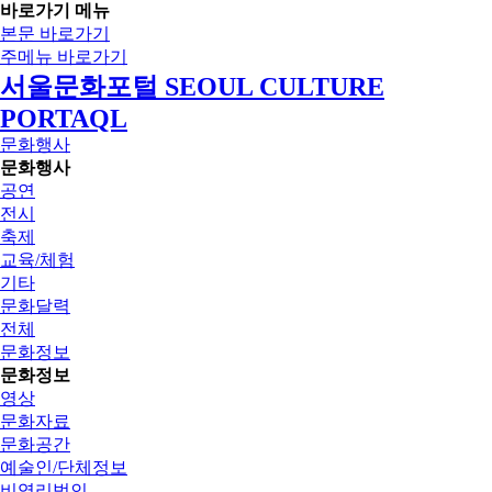
바로가기 메뉴
본문 바로가기
주메뉴 바로가기
서울문화포털 SEOUL CULTURE
PORTAQL
문화행사
문화행사
공연
전시
축제
교육/체험
기타
문화달력
전체
문화정보
문화정보
영상
문화자료
문화공간
예술인/단체정보
비영리법인