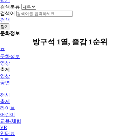
닫기
검색분류
검색어
검색
닫기
문화정보
방구석 1열, 즐감 1순위
홈
문화정보
영상
축제
영상
공연
전시
축제
라이브
어린이
교육/체험
VR
인터뷰
기타