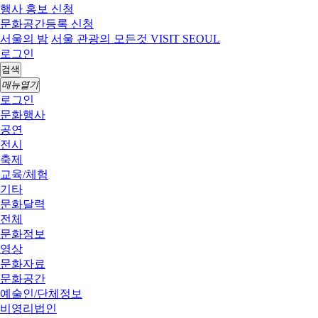
행사 홍보 신청
문화공간등록 신청
서울의 밤
서울 관광의 모든것 VISIT SEOUL
로그인
검색
메뉴열기
로그인
문화행사
공연
전시
축제
교육/체험
기타
문화달력
전체
문화정보
영상
문화자료
문화공간
예술인/단체정보
비영리법인