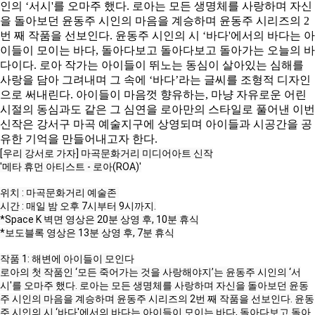
인의 ‘서시'를 오마주 했다. 로아는 모든 생명체를 사랑하며 자신
을 돌아보던 윤동주 시인의 마음을 계승하며 윤동주 시리즈의 2
번 째 작품을 선보인다. 윤동주 시인의 시 ‘바다'에서의 바다는 아
이들이 모이는 바다, 돌아다보고 돌아다보고 돌아가는 오늘의 바
다이다. 로아 작가는 아이들이 뛰노는 동심이 살아있는 심해를
사랑을 담아 그려내며 그 속에 ‘바다’라는 글씨를 조형적 디자인
으로 써내린다. 아이들이 마음껏 향유하는, 마냥 자유로운 어린
시절의 동심과도 같은 그 심연을 로아만의 스타일로 풀어낸 이번
신작은 강서구 마곡 예술지구에 상영되며 아이들과 시공간을 공
유한 기억을 만들어내고자 한다.
[우리 강서로 가자] 마곡문화거리 미디어아트 신작

'메타 휴먼 아티스트 - 로아(ROA)'

위치 : 마곡문화거리 예술존 

시간 : 매일 밤 오후 7시부터 9시까지.

*Space K 벽면 영상은 20분 상영 후, 10분 휴식

*보도블록 영상은 13분 상영 후, 7분 휴식

작품 1: 해변에 아이들이 모인다

로아의 첫 작품인 ‘모든 죽어가는 것을 사랑해야지’는 윤동주 시인의 ‘서
시'를 오마주 했다. 로아는 모든 생명체를 사랑하며 자신을 돌아보던 윤동
주 시인의 마음을 계승하며 윤동주 시리즈의 2번 째 작품을 선보인다. 윤동
주 시인의 시 ‘바다'에서의 바다는 아이들이 모이는 바다, 돌아다보고 돌아