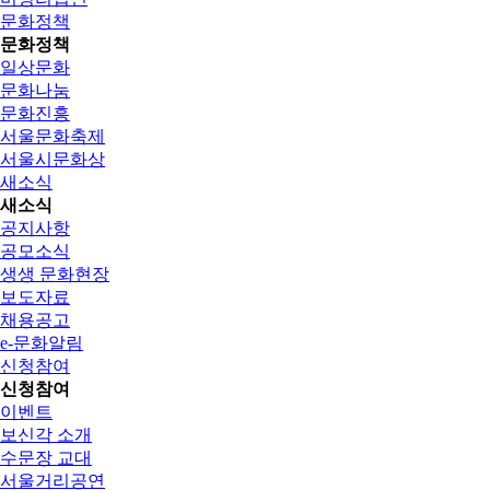
문화정책
문화정책
일상문화
문화나눔
문화진흥
서울문화축제
서울시문화상
새소식
새소식
공지사항
공모소식
생생 문화현장
보도자료
채용공고
e-문화알림
신청참여
신청참여
이벤트
보신각 소개
수문장 교대
서울거리공연