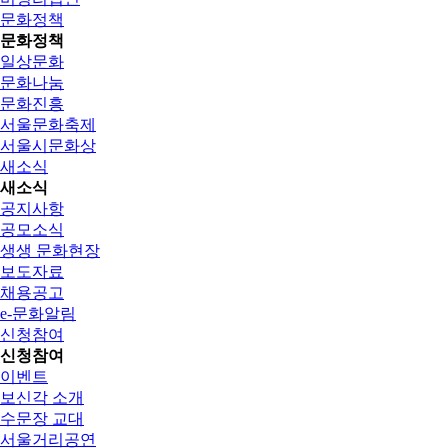
문화정책
문화정책
일상문화
문화나눔
문화진흥
서울문화축제
서울시문화상
새소식
새소식
공지사항
공모소식
생생 문화현장
보도자료
채용공고
e-문화알림
신청참여
신청참여
이벤트
보신각 소개
수문장 교대
서울거리공연