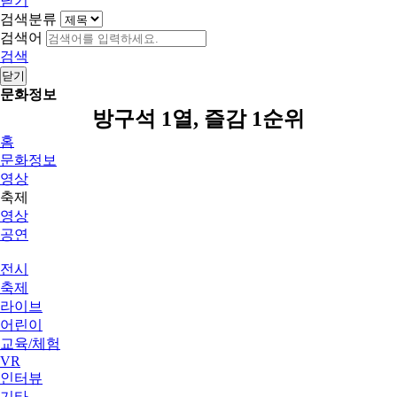
닫기
검색분류
검색어
검색
닫기
문화정보
방구석 1열, 즐감 1순위
홈
문화정보
영상
축제
영상
공연
전시
축제
라이브
어린이
교육/체험
VR
인터뷰
기타