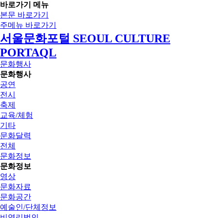
바로가기 메뉴
본문 바로가기
주메뉴 바로가기
서울문화포털 SEOUL CULTURE
PORTAQL
문화행사
문화행사
공연
전시
축제
교육/체험
기타
문화달력
전체
문화정보
문화정보
영상
문화자료
문화공간
예술인/단체정보
비영리법인