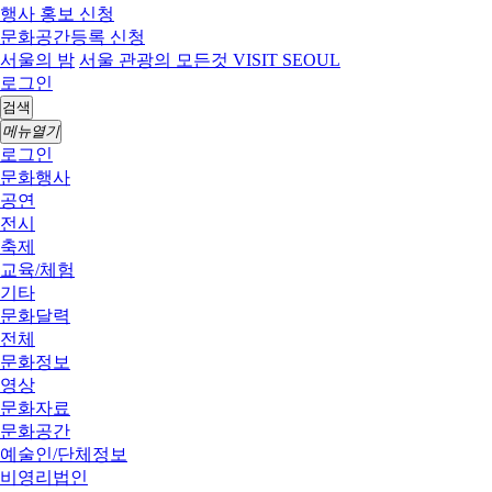
행사 홍보 신청
문화공간등록 신청
서울의 밤
서울 관광의 모든것 VISIT SEOUL
로그인
검색
메뉴열기
로그인
문화행사
공연
전시
축제
교육/체험
기타
문화달력
전체
문화정보
영상
문화자료
문화공간
예술인/단체정보
비영리법인