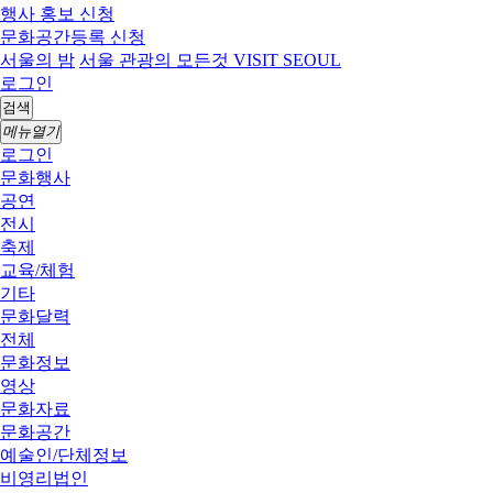
행사 홍보 신청
문화공간등록 신청
서울의 밤
서울 관광의 모든것 VISIT SEOUL
로그인
검색
메뉴열기
로그인
문화행사
공연
전시
축제
교육/체험
기타
문화달력
전체
문화정보
영상
문화자료
문화공간
예술인/단체정보
비영리법인