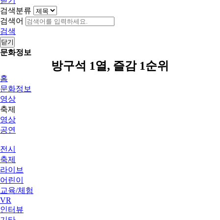
닫기
검색분류
검색어
검색
닫기
문화정보
방구석 1열, 즐감 1순위
홈
문화정보
영상
축제
영상
공연
전시
축제
라이브
어린이
교육/체험
VR
인터뷰
기타