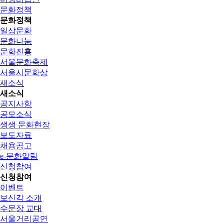
문화정책
문화정책
일상문화
문화나눔
문화진흥
서울문화축제
서울시문화상
새소식
새소식
공지사항
공모소식
생생 문화현장
보도자료
채용공고
e-문화알림
신청참여
신청참여
이벤트
보신각 소개
수문장 교대
서울거리공연