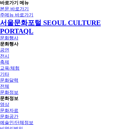
바로가기 메뉴
본문 바로가기
주메뉴 바로가기
서울문화포털 SEOUL CULTURE
PORTAQL
문화행사
문화행사
공연
전시
축제
교육/체험
기타
문화달력
전체
문화정보
문화정보
영상
문화자료
문화공간
예술인/단체정보
비영리법인