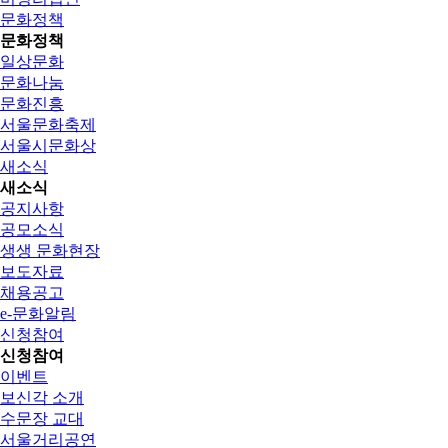
문화정책
문화정책
일상문화
문화나눔
문화진흥
서울문화축제
서울시문화상
새소식
새소식
공지사항
공모소식
생생 문화현장
보도자료
채용공고
e-문화알림
신청참여
신청참여
이벤트
보신각 소개
수문장 교대
서울거리공연