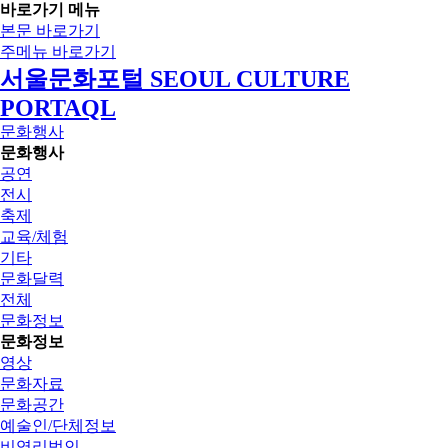
바로가기 메뉴
본문 바로가기
주메뉴 바로가기
서울문화포털 SEOUL CULTURE
PORTAQL
문화행사
문화행사
공연
전시
축제
교육/체험
기타
문화달력
전체
문화정보
문화정보
영상
문화자료
문화공간
예술인/단체정보
비영리법인