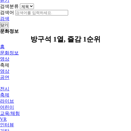
닫기
검색분류
검색어
검색
닫기
문화정보
방구석 1열, 즐감 1순위
홈
문화정보
영상
축제
영상
공연
전시
축제
라이브
어린이
교육/체험
VR
인터뷰
기타