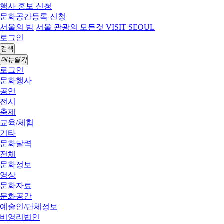
행사 홍보 신청
문화공간등록 신청
서울의 밤
서울 관광의 모든것 VISIT SEOUL
로그인
검색
메뉴열기
로그인
문화행사
공연
전시
축제
교육/체험
기타
문화달력
전체
문화정보
영상
문화자료
문화공간
예술인/단체정보
비영리법인