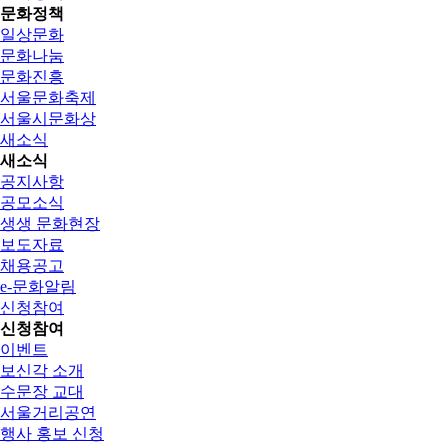
문화정책
일상문화
문화나눔
문화진흥
서울문화축제
서울시문화상
새소식
새소식
공지사항
공모소식
생생 문화현장
보도자료
채용공고
e-문화알림
신청참여
신청참여
이벤트
보신각 소개
수문장 교대
서울거리공연
행사 홍보 신청