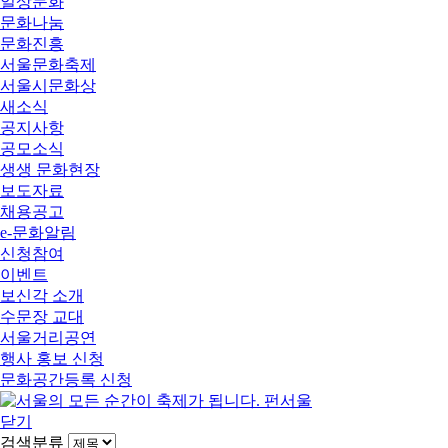
일상문화
문화나눔
문화진흥
서울문화축제
서울시문화상
새소식
공지사항
공모소식
생생 문화현장
보도자료
채용공고
e-문화알림
신청참여
이벤트
보신각 소개
수문장 교대
서울거리공연
행사 홍보 신청
문화공간등록 신청
닫기
검색분류