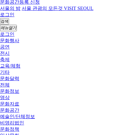
문화공간등록 신청
서울의 밤
서울 관광의 모든것 VISIT SEOUL
로그인
검색
메뉴열기
로그인
문화행사
공연
전시
축제
교육/체험
기타
문화달력
전체
문화정보
영상
문화자료
문화공간
예술인/단체정보
비영리법인
문화정책