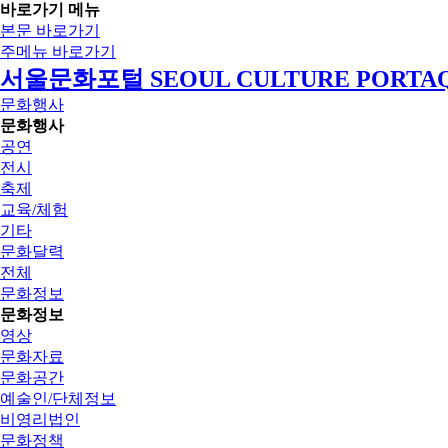
바로가기 메뉴
본문 바로가기
주메뉴 바로가기
서울문화포털 SEOUL CULTURE PORTA
문화행사
문화행사
공연
전시
축제
교육/체험
기타
문화달력
전체
문화정보
문화정보
영상
문화자료
문화공간
예술인/단체정보
비영리법인
문화정책