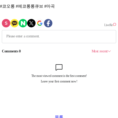
#코오롱 #에코롱롱큐브 #마곡
목록