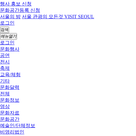
행사 홍보 신청
문화공간등록 신청
서울의 밤
서울 관광의 모든것 VISIT SEOUL
로그인
검색
메뉴열기
로그인
문화행사
공연
전시
축제
교육/체험
기타
문화달력
전체
문화정보
영상
문화자료
문화공간
예술인/단체정보
비영리법인