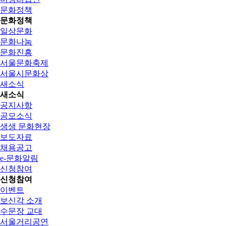
문화정책
문화정책
일상문화
문화나눔
문화진흥
서울문화축제
서울시문화상
새소식
새소식
공지사항
공모소식
생생 문화현장
보도자료
채용공고
e-문화알림
신청참여
신청참여
이벤트
보신각 소개
수문장 교대
서울거리공연