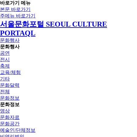
바로가기 메뉴
본문 바로가기
주메뉴 바로가기
서울문화포털 SEOUL CULTURE
PORTAQL
문화행사
문화행사
공연
전시
축제
교육/체험
기타
문화달력
전체
문화정보
문화정보
영상
문화자료
문화공간
예술인/단체정보
비영리법인