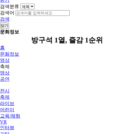
닫기
검색분류
검색어
검색
닫기
문화정보
방구석 1열, 즐감 1순위
홈
문화정보
영상
축제
영상
공연
전시
축제
라이브
어린이
교육/체험
VR
인터뷰
기타