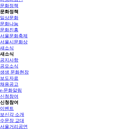
문화정책
문화정책
일상문화
문화나눔
문화진흥
서울문화축제
서울시문화상
새소식
새소식
공지사항
공모소식
생생 문화현장
보도자료
채용공고
e-문화알림
신청참여
신청참여
이벤트
보신각 소개
수문장 교대
서울거리공연