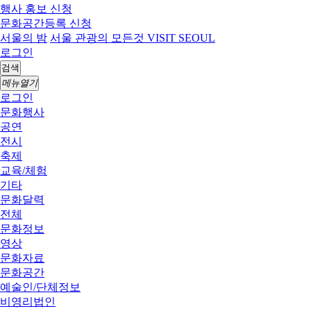
행사 홍보 신청
문화공간등록 신청
서울의 밤
서울 관광의 모든것 VISIT SEOUL
로그인
검색
메뉴열기
로그인
문화행사
공연
전시
축제
교육/체험
기타
문화달력
전체
문화정보
영상
문화자료
문화공간
예술인/단체정보
비영리법인