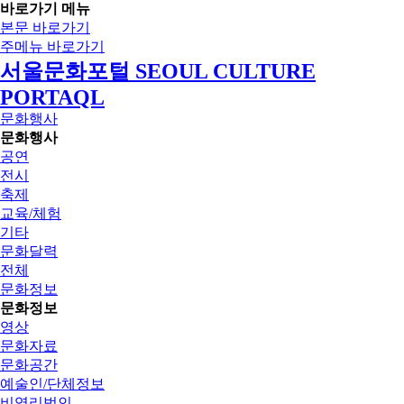
바로가기 메뉴
본문 바로가기
주메뉴 바로가기
서울문화포털 SEOUL CULTURE
PORTAQL
문화행사
문화행사
공연
전시
축제
교육/체험
기타
문화달력
전체
문화정보
문화정보
영상
문화자료
문화공간
예술인/단체정보
비영리법인