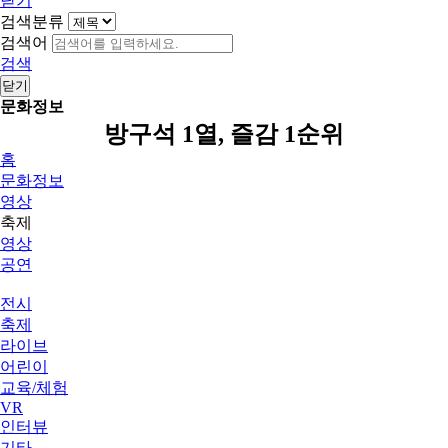
닫기
검색분류
검색어
검색
닫기
문화정보
방구석 1열, 즐감 1순위
홈
문화정보
영상
축제
영상
공연
전시
축제
라이브
어린이
교육/체험
VR
인터뷰
기타