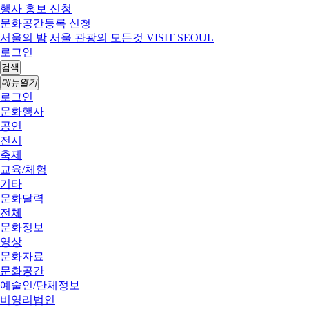
행사 홍보 신청
문화공간등록 신청
서울의 밤
서울 관광의 모든것 VISIT SEOUL
로그인
검색
메뉴열기
로그인
문화행사
공연
전시
축제
교육/체험
기타
문화달력
전체
문화정보
영상
문화자료
문화공간
예술인/단체정보
비영리법인