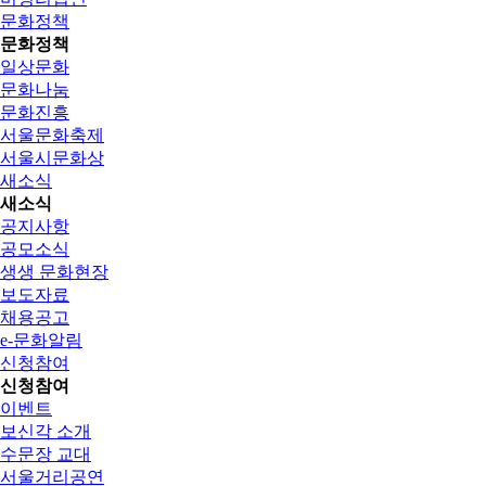
문화정책
문화정책
일상문화
문화나눔
문화진흥
서울문화축제
서울시문화상
새소식
새소식
공지사항
공모소식
생생 문화현장
보도자료
채용공고
e-문화알림
신청참여
신청참여
이벤트
보신각 소개
수문장 교대
서울거리공연