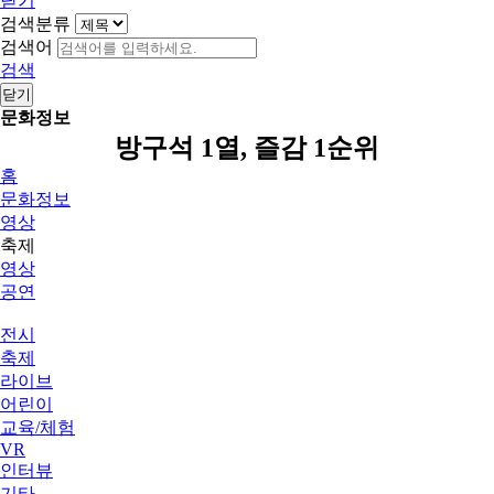
닫기
검색분류
검색어
검색
닫기
문화정보
방구석 1열, 즐감 1순위
홈
문화정보
영상
축제
영상
공연
전시
축제
라이브
어린이
교육/체험
VR
인터뷰
기타