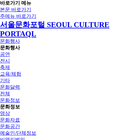
바로가기 메뉴
본문 바로가기
주메뉴 바로가기
서울문화포털 SEOUL CULTURE
PORTAQL
문화행사
문화행사
공연
전시
축제
교육/체험
기타
문화달력
전체
문화정보
문화정보
영상
문화자료
문화공간
예술인/단체정보
비영리법인