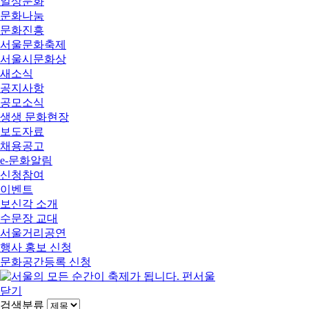
일상문화
문화나눔
문화진흥
서울문화축제
서울시문화상
새소식
공지사항
공모소식
생생 문화현장
보도자료
채용공고
e-문화알림
신청참여
이벤트
보신각 소개
수문장 교대
서울거리공연
행사 홍보 신청
문화공간등록 신청
닫기
검색분류