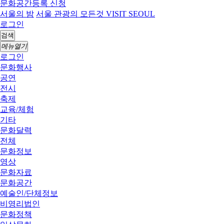
문화공간등록 신청
서울의 밤
서울 관광의 모든것 VISIT SEOUL
로그인
검색
메뉴열기
로그인
문화행사
공연
전시
축제
교육/체험
기타
문화달력
전체
문화정보
영상
문화자료
문화공간
예술인/단체정보
비영리법인
문화정책