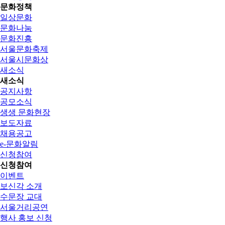
문화정책
일상문화
문화나눔
문화진흥
서울문화축제
서울시문화상
새소식
새소식
공지사항
공모소식
생생 문화현장
보도자료
채용공고
e-문화알림
신청참여
신청참여
이벤트
보신각 소개
수문장 교대
서울거리공연
행사 홍보 신청