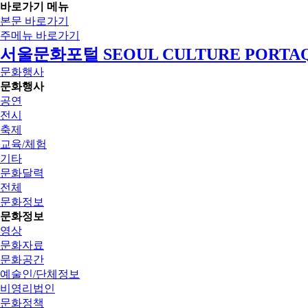
바로가기 메뉴
본문 바로가기
주메뉴 바로가기
서울문화포털 SEOUL CULTURE PORTA
문화행사
문화행사
공연
전시
축제
교육/체험
기타
문화달력
전체
문화정보
문화정보
영상
문화자료
문화공간
예술인/단체정보
비영리법인
문화정책