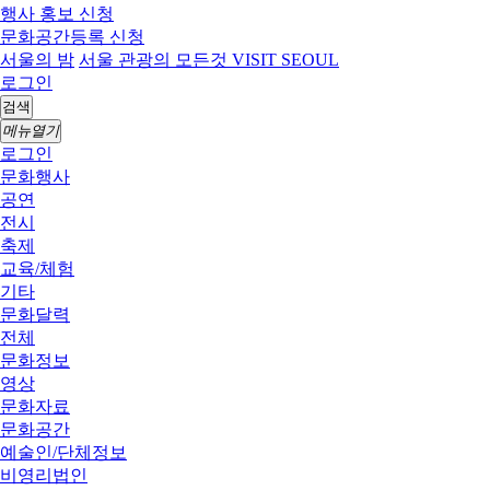
행사 홍보 신청
문화공간등록 신청
서울의 밤
서울 관광의 모든것 VISIT SEOUL
로그인
검색
메뉴열기
로그인
문화행사
공연
전시
축제
교육/체험
기타
문화달력
전체
문화정보
영상
문화자료
문화공간
예술인/단체정보
비영리법인