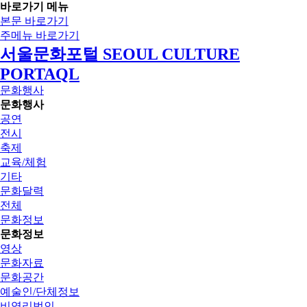
바로가기 메뉴
본문 바로가기
주메뉴 바로가기
서울문화포털 SEOUL CULTURE
PORTAQL
문화행사
문화행사
공연
전시
축제
교육/체험
기타
문화달력
전체
문화정보
문화정보
영상
문화자료
문화공간
예술인/단체정보
비영리법인