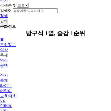
닫기
검색분류
검색어
검색
닫기
문화정보
방구석 1열, 즐감 1순위
홈
문화정보
영상
축제
영상
공연
전시
축제
라이브
어린이
교육/체험
VR
인터뷰
기타