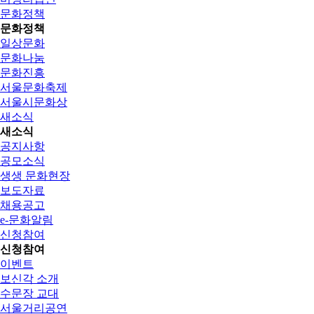
문화정책
문화정책
일상문화
문화나눔
문화진흥
서울문화축제
서울시문화상
새소식
새소식
공지사항
공모소식
생생 문화현장
보도자료
채용공고
e-문화알림
신청참여
신청참여
이벤트
보신각 소개
수문장 교대
서울거리공연