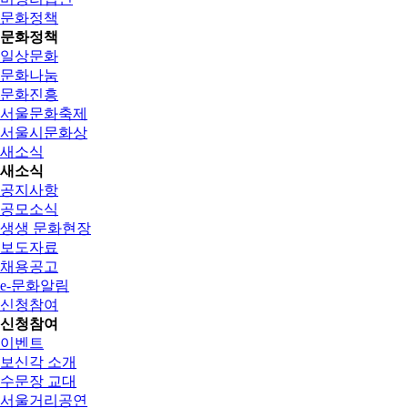
문화정책
문화정책
일상문화
문화나눔
문화진흥
서울문화축제
서울시문화상
새소식
새소식
공지사항
공모소식
생생 문화현장
보도자료
채용공고
e-문화알림
신청참여
신청참여
이벤트
보신각 소개
수문장 교대
서울거리공연