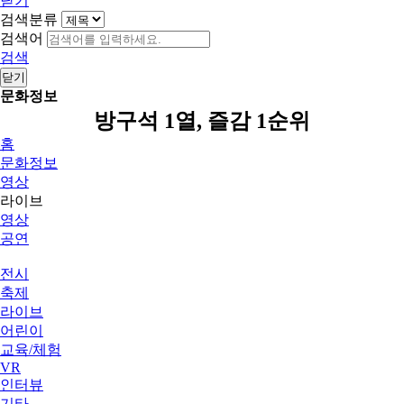
닫기
검색분류
검색어
검색
닫기
문화정보
방구석 1열, 즐감 1순위
홈
문화정보
영상
라이브
영상
공연
전시
축제
라이브
어린이
교육/체험
VR
인터뷰
기타