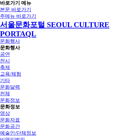
바로가기 메뉴
본문 바로가기
주메뉴 바로가기
서울문화포털 SEOUL CULTURE
PORTAQL
문화행사
문화행사
공연
전시
축제
교육/체험
기타
문화달력
전체
문화정보
문화정보
영상
문화자료
문화공간
예술인/단체정보
비영리법인