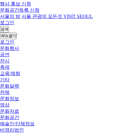
행사 홍보 신청
문화공간등록 신청
서울의 밤
서울 관광의 모든것 VISIT SEOUL
로그인
검색
메뉴열기
로그인
문화행사
공연
전시
축제
교육/체험
기타
문화달력
전체
문화정보
영상
문화자료
문화공간
예술인/단체정보
비영리법인