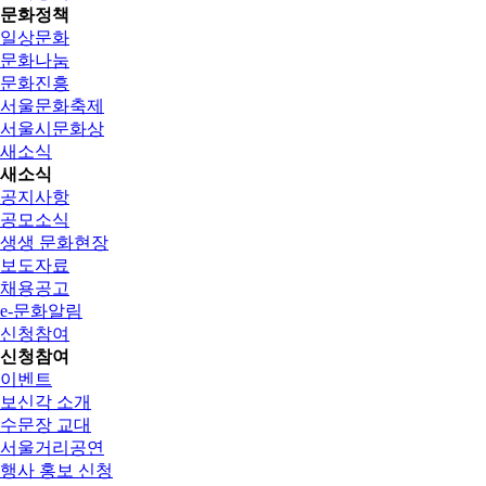
문화정책
일상문화
문화나눔
문화진흥
서울문화축제
서울시문화상
새소식
새소식
공지사항
공모소식
생생 문화현장
보도자료
채용공고
e-문화알림
신청참여
신청참여
이벤트
보신각 소개
수문장 교대
서울거리공연
행사 홍보 신청