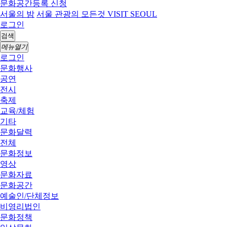
문화공간등록 신청
서울의 밤
서울 관광의 모든것 VISIT SEOUL
로그인
검색
메뉴열기
로그인
문화행사
공연
전시
축제
교육/체험
기타
문화달력
전체
문화정보
영상
문화자료
문화공간
예술인/단체정보
비영리법인
문화정책