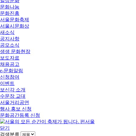
일상문화
문화나눔
문화진흥
서울문화축제
서울시문화상
새소식
공지사항
공모소식
생생 문화현장
보도자료
채용공고
e-문화알림
신청참여
이벤트
보신각 소개
수문장 교대
서울거리공연
행사 홍보 신청
문화공간등록 신청
닫기
검색분류