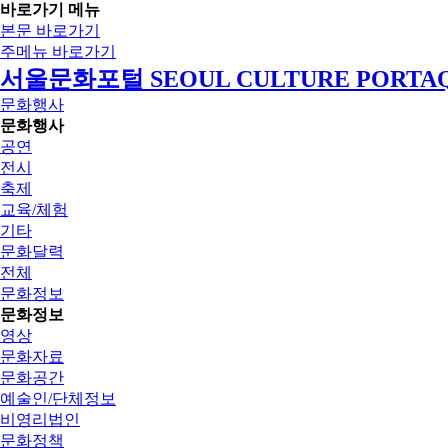
바로가기 메뉴
본문 바로가기
주메뉴 바로가기
서울문화포털 SEOUL CULTURE PORTA
문화행사
문화행사
공연
전시
축제
교육/체험
기타
문화달력
전체
문화정보
문화정보
영상
문화자료
문화공간
예술인/단체정보
비영리법인
문화정책