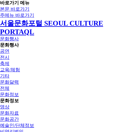
바로가기 메뉴
본문 바로가기
주메뉴 바로가기
서울문화포털 SEOUL CULTURE
PORTAQL
문화행사
문화행사
공연
전시
축제
교육/체험
기타
문화달력
전체
문화정보
문화정보
영상
문화자료
문화공간
예술인/단체정보
비영리법인