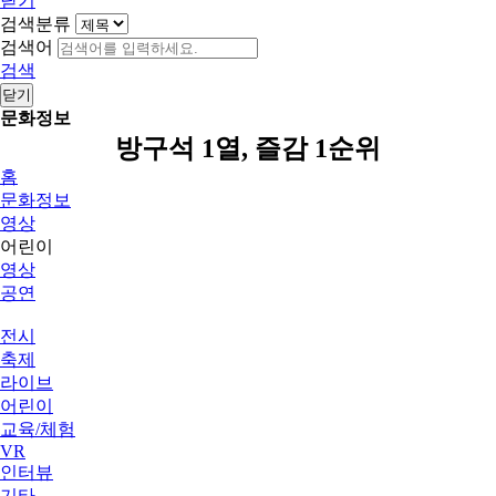
닫기
검색분류
검색어
검색
닫기
문화정보
방구석 1열, 즐감 1순위
홈
문화정보
영상
어린이
영상
공연
전시
축제
라이브
어린이
교육/체험
VR
인터뷰
기타