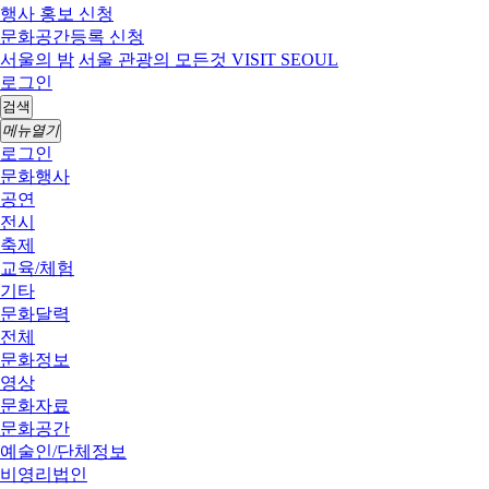
행사 홍보 신청
문화공간등록 신청
서울의 밤
서울 관광의 모든것 VISIT SEOUL
로그인
검색
메뉴열기
로그인
문화행사
공연
전시
축제
교육/체험
기타
문화달력
전체
문화정보
영상
문화자료
문화공간
예술인/단체정보
비영리법인