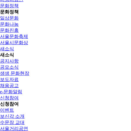
문화정책
문화정책
일상문화
문화나눔
문화진흥
서울문화축제
서울시문화상
새소식
새소식
공지사항
공모소식
생생 문화현장
보도자료
채용공고
e-문화알림
신청참여
신청참여
이벤트
보신각 소개
수문장 교대
서울거리공연