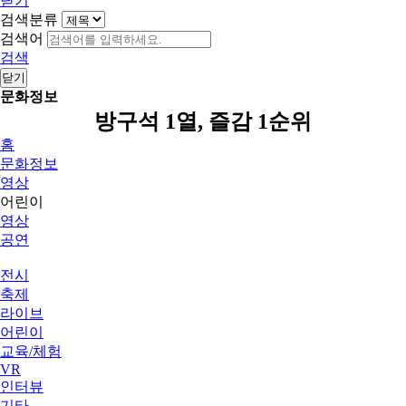
닫기
검색분류
검색어
검색
닫기
문화정보
방구석 1열, 즐감 1순위
홈
문화정보
영상
어린이
영상
공연
전시
축제
라이브
어린이
교육/체험
VR
인터뷰
기타