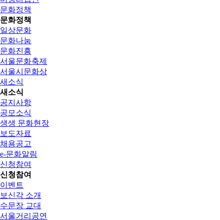
문화정책
문화정책
일상문화
문화나눔
문화진흥
서울문화축제
서울시문화상
새소식
새소식
공지사항
공모소식
생생 문화현장
보도자료
채용공고
e-문화알림
신청참여
신청참여
이벤트
보신각 소개
수문장 교대
서울거리공연