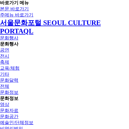
바로가기 메뉴
본문 바로가기
주메뉴 바로가기
서울문화포털 SEOUL CULTURE
PORTAQL
문화행사
문화행사
공연
전시
축제
교육/체험
기타
문화달력
전체
문화정보
문화정보
영상
문화자료
문화공간
예술인/단체정보
비영리법인