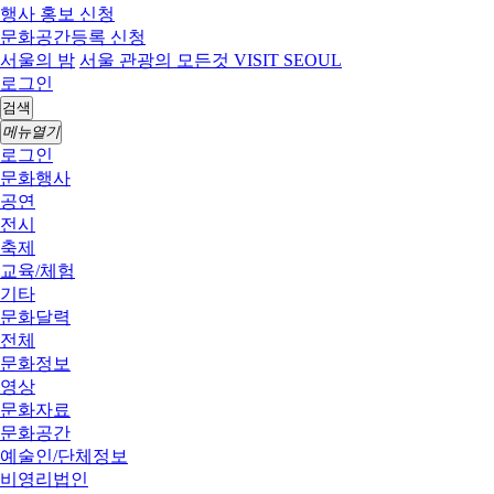
행사 홍보 신청
문화공간등록 신청
서울의 밤
서울 관광의 모든것 VISIT SEOUL
로그인
검색
메뉴열기
로그인
문화행사
공연
전시
축제
교육/체험
기타
문화달력
전체
문화정보
영상
문화자료
문화공간
예술인/단체정보
비영리법인