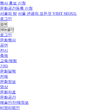
행사 홍보 신청
문화공간등록 신청
서울의 밤
서울 관광의 모든것 VISIT SEOUL
로그인
검색
메뉴열기
로그인
문화행사
공연
전시
축제
교육/체험
기타
문화달력
전체
문화정보
영상
문화자료
문화공간
예술인/단체정보
비영리법인