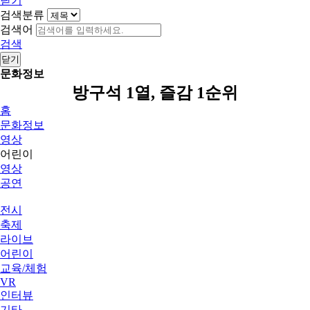
닫기
검색분류
검색어
검색
닫기
문화정보
방구석 1열, 즐감 1순위
홈
문화정보
영상
어린이
영상
공연
전시
축제
라이브
어린이
교육/체험
VR
인터뷰
기타