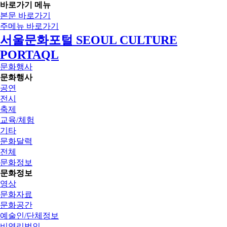
바로가기 메뉴
본문 바로가기
주메뉴 바로가기
서울문화포털 SEOUL CULTURE
PORTAQL
문화행사
문화행사
공연
전시
축제
교육/체험
기타
문화달력
전체
문화정보
문화정보
영상
문화자료
문화공간
예술인/단체정보
비영리법인