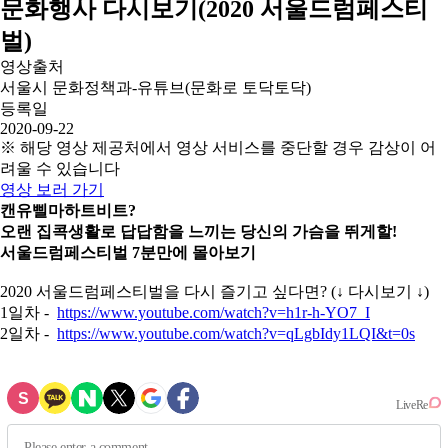
문화행사 다시보기(2020 서울드럼페스티
벌)
영상출처
서울시 문화정책과-유튜브(문화로 토닥토닥)
등록일
2020-09-22
※ 해당 영상 제공처에서 영상 서비스를 중단할 경우 감상이 어
려울 수 있습니다
영상 보러 가기
캔유삘마하트비트?
오랜 집콕생활로 답답함을 느끼는 당신의 가슴을 뛰게할!
서울드럼페스티벌 7분만에 몰아보기
2020 서울드럼페스티벌을 다시 즐기고 싶다면? (↓ 다시보기 ↓)
1일차 -
https://www.youtube.com/watch?v=h1r-h-YO7_I
2일차 -
https://www.youtube.com/watch?v=qLgbIdy1LQI&t=0s