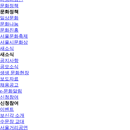
문화정책
문화정책
일상문화
문화나눔
문화진흥
서울문화축제
서울시문화상
새소식
새소식
공지사항
공모소식
생생 문화현장
보도자료
채용공고
e-문화알림
신청참여
신청참여
이벤트
보신각 소개
수문장 교대
서울거리공연