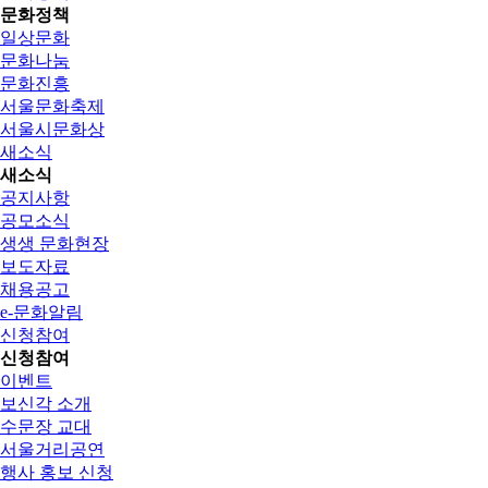
문화정책
일상문화
문화나눔
문화진흥
서울문화축제
서울시문화상
새소식
새소식
공지사항
공모소식
생생 문화현장
보도자료
채용공고
e-문화알림
신청참여
신청참여
이벤트
보신각 소개
수문장 교대
서울거리공연
행사 홍보 신청