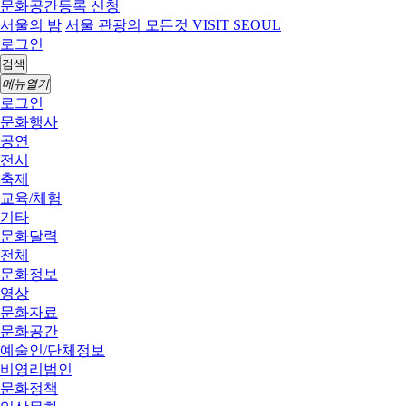
문화공간등록 신청
서울의 밤
서울 관광의 모든것 VISIT SEOUL
로그인
검색
메뉴열기
로그인
문화행사
공연
전시
축제
교육/체험
기타
문화달력
전체
문화정보
영상
문화자료
문화공간
예술인/단체정보
비영리법인
문화정책