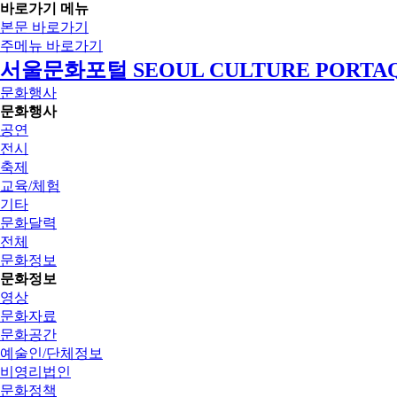
바로가기 메뉴
본문 바로가기
주메뉴 바로가기
서울문화포털 SEOUL CULTURE PORTA
문화행사
문화행사
공연
전시
축제
교육/체험
기타
문화달력
전체
문화정보
문화정보
영상
문화자료
문화공간
예술인/단체정보
비영리법인
문화정책