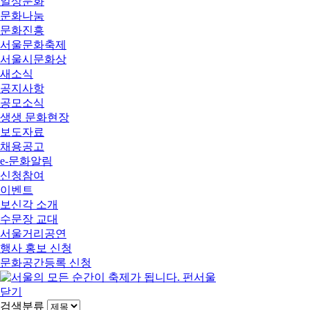
일상문화
문화나눔
문화진흥
서울문화축제
서울시문화상
새소식
공지사항
공모소식
생생 문화현장
보도자료
채용공고
e-문화알림
신청참여
이벤트
보신각 소개
수문장 교대
서울거리공연
행사 홍보 신청
문화공간등록 신청
닫기
검색분류