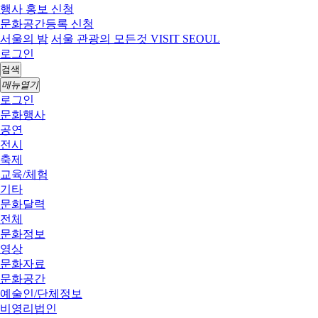
행사 홍보 신청
문화공간등록 신청
서울의 밤
서울 관광의 모든것 VISIT SEOUL
로그인
검색
메뉴열기
로그인
문화행사
공연
전시
축제
교육/체험
기타
문화달력
전체
문화정보
영상
문화자료
문화공간
예술인/단체정보
비영리법인