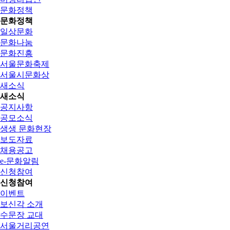
문화정책
문화정책
일상문화
문화나눔
문화진흥
서울문화축제
서울시문화상
새소식
새소식
공지사항
공모소식
생생 문화현장
보도자료
채용공고
e-문화알림
신청참여
신청참여
이벤트
보신각 소개
수문장 교대
서울거리공연