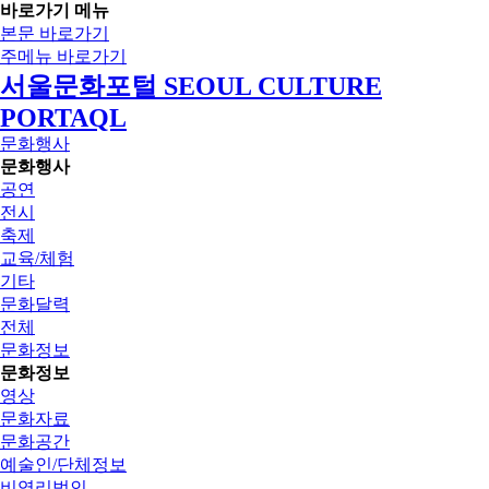
바로가기 메뉴
본문 바로가기
주메뉴 바로가기
서울문화포털 SEOUL CULTURE
PORTAQL
문화행사
문화행사
공연
전시
축제
교육/체험
기타
문화달력
전체
문화정보
문화정보
영상
문화자료
문화공간
예술인/단체정보
비영리법인