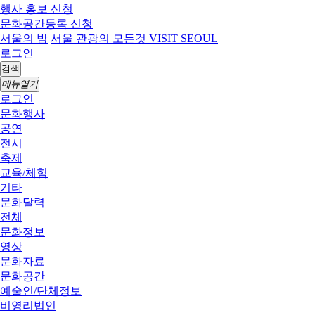
행사 홍보 신청
문화공간등록 신청
서울의 밤
서울 관광의 모든것 VISIT SEOUL
로그인
검색
메뉴열기
로그인
문화행사
공연
전시
축제
교육/체험
기타
문화달력
전체
문화정보
영상
문화자료
문화공간
예술인/단체정보
비영리법인