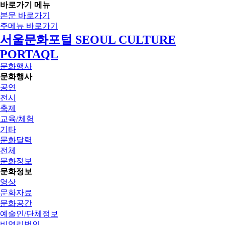
바로가기 메뉴
본문 바로가기
주메뉴 바로가기
서울문화포털 SEOUL CULTURE
PORTAQL
문화행사
문화행사
공연
전시
축제
교육/체험
기타
문화달력
전체
문화정보
문화정보
영상
문화자료
문화공간
예술인/단체정보
비영리법인