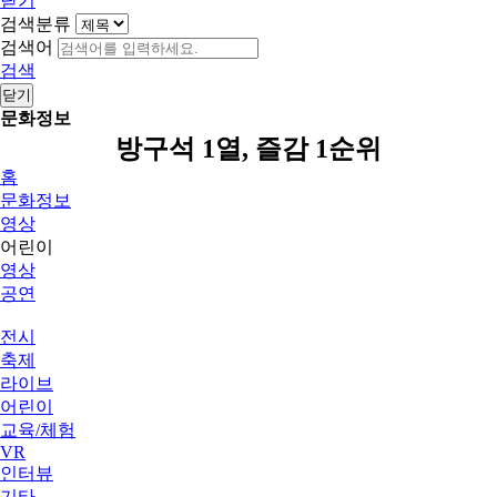
닫기
검색분류
검색어
검색
닫기
문화정보
방구석 1열, 즐감 1순위
홈
문화정보
영상
어린이
영상
공연
전시
축제
라이브
어린이
교육/체험
VR
인터뷰
기타