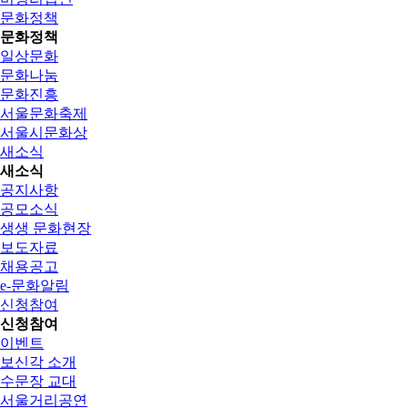
문화정책
문화정책
일상문화
문화나눔
문화진흥
서울문화축제
서울시문화상
새소식
새소식
공지사항
공모소식
생생 문화현장
보도자료
채용공고
e-문화알림
신청참여
신청참여
이벤트
보신각 소개
수문장 교대
서울거리공연