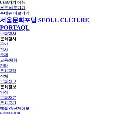
바로가기 메뉴
본문 바로가기
주메뉴 바로가기
서울문화포털 SEOUL CULTURE
PORTAQL
문화행사
문화행사
공연
전시
축제
교육/체험
기타
문화달력
전체
문화정보
문화정보
영상
문화자료
문화공간
예술인/단체정보
비영리법인