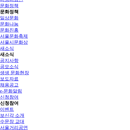
문화정책
문화정책
일상문화
문화나눔
문화진흥
서울문화축제
서울시문화상
새소식
새소식
공지사항
공모소식
생생 문화현장
보도자료
채용공고
e-문화알림
신청참여
신청참여
이벤트
보신각 소개
수문장 교대
서울거리공연