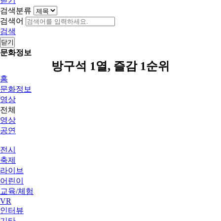
닫기
검색분류
검색어
검색
닫기
문화정보
방구석 1열, 즐감 1순위
홈
문화정보
영상
전체
영상
공연
전시
축제
라이브
어린이
교육/체험
VR
인터뷰
기타