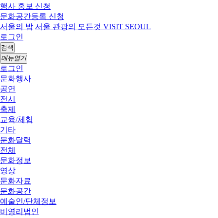
행사 홍보 신청
문화공간등록 신청
서울의 밤
서울 관광의 모든것 VISIT SEOUL
로그인
검색
메뉴열기
로그인
문화행사
공연
전시
축제
교육/체험
기타
문화달력
전체
문화정보
영상
문화자료
문화공간
예술인/단체정보
비영리법인