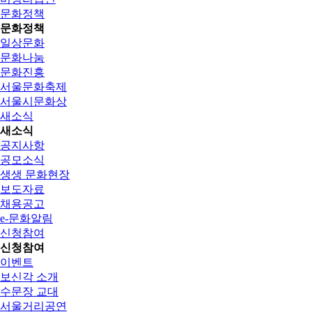
문화정책
문화정책
일상문화
문화나눔
문화진흥
서울문화축제
서울시문화상
새소식
새소식
공지사항
공모소식
생생 문화현장
보도자료
채용공고
e-문화알림
신청참여
신청참여
이벤트
보신각 소개
수문장 교대
서울거리공연