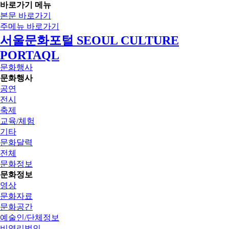
바로가기 메뉴
본문 바로가기
주메뉴 바로가기
서울문화포털 SEOUL CULTURE
PORTAQL
문화행사
문화행사
공연
전시
축제
교육/체험
기타
문화달력
전체
문화정보
문화정보
영상
문화자료
문화공간
예술인/단체정보
비영리법인