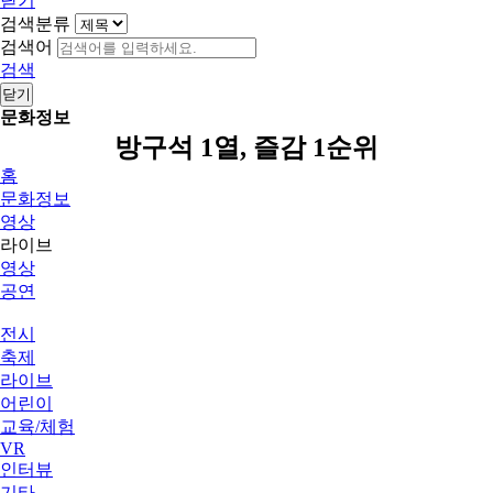
닫기
검색분류
검색어
검색
닫기
문화정보
방구석 1열, 즐감 1순위
홈
문화정보
영상
라이브
영상
공연
전시
축제
라이브
어린이
교육/체험
VR
인터뷰
기타