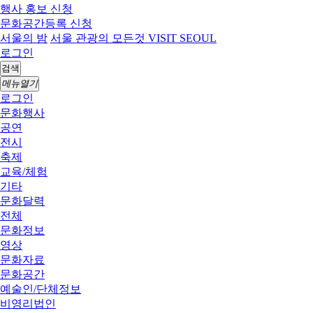
행사 홍보 신청
문화공간등록 신청
서울의 밤
서울 관광의 모든것 VISIT SEOUL
로그인
검색
메뉴열기
로그인
문화행사
공연
전시
축제
교육/체험
기타
문화달력
전체
문화정보
영상
문화자료
문화공간
예술인/단체정보
비영리법인