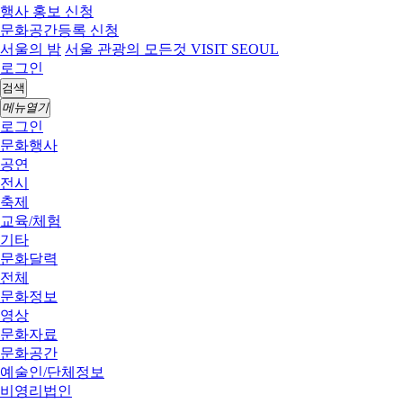
행사 홍보 신청
문화공간등록 신청
서울의 밤
서울 관광의 모든것 VISIT SEOUL
로그인
검색
메뉴열기
로그인
문화행사
공연
전시
축제
교육/체험
기타
문화달력
전체
문화정보
영상
문화자료
문화공간
예술인/단체정보
비영리법인