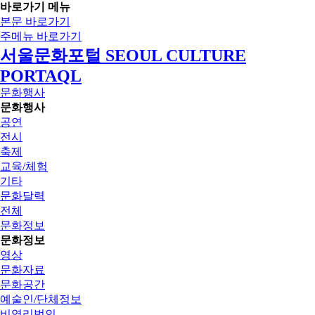
바로가기 메뉴
본문 바로가기
주메뉴 바로가기
서울문화포털 SEOUL CULTURE
PORTAQL
문화행사
문화행사
공연
전시
축제
교육/체험
기타
문화달력
전체
문화정보
문화정보
영상
문화자료
문화공간
예술인/단체정보
비영리법인