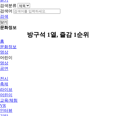
닫기
검색분류
검색어
검색
닫기
문화정보
방구석 1열, 즐감 1순위
홈
문화정보
영상
어린이
영상
공연
전시
축제
라이브
어린이
교육/체험
VR
인터뷰
기타