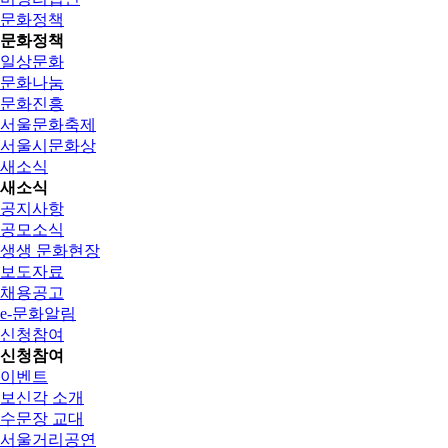
문화정책
문화정책
일상문화
문화나눔
문화진흥
서울문화축제
서울시문화상
새소식
새소식
공지사항
공모소식
생생 문화현장
보도자료
채용공고
e-문화알림
신청참여
신청참여
이벤트
보신각 소개
수문장 교대
서울거리공연