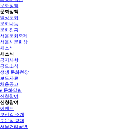
문화정책
문화정책
일상문화
문화나눔
문화진흥
서울문화축제
서울시문화상
새소식
새소식
공지사항
공모소식
생생 문화현장
보도자료
채용공고
e-문화알림
신청참여
신청참여
이벤트
보신각 소개
수문장 교대
서울거리공연