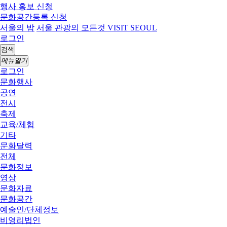
행사 홍보 신청
문화공간등록 신청
서울의 밤
서울 관광의 모든것 VISIT SEOUL
로그인
검색
메뉴열기
로그인
문화행사
공연
전시
축제
교육/체험
기타
문화달력
전체
문화정보
영상
문화자료
문화공간
예술인/단체정보
비영리법인