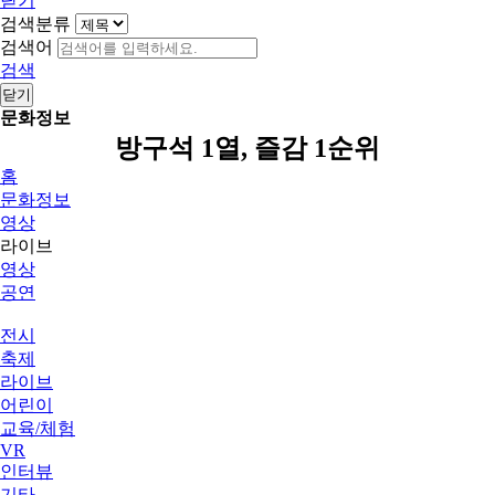
닫기
검색분류
검색어
검색
닫기
문화정보
방구석 1열, 즐감 1순위
홈
문화정보
영상
라이브
영상
공연
전시
축제
라이브
어린이
교육/체험
VR
인터뷰
기타