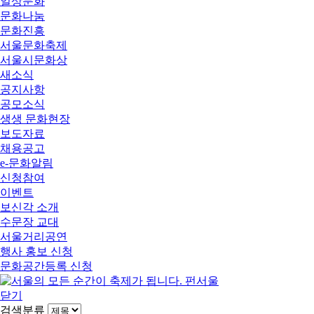
일상문화
문화나눔
문화진흥
서울문화축제
서울시문화상
새소식
공지사항
공모소식
생생 문화현장
보도자료
채용공고
e-문화알림
신청참여
이벤트
보신각 소개
수문장 교대
서울거리공연
행사 홍보 신청
문화공간등록 신청
닫기
검색분류