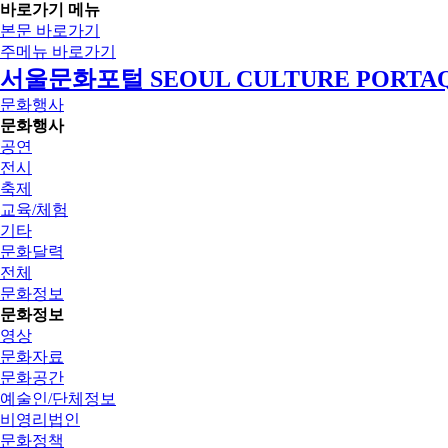
바로가기 메뉴
본문 바로가기
주메뉴 바로가기
서울문화포털 SEOUL CULTURE PORTA
문화행사
문화행사
공연
전시
축제
교육/체험
기타
문화달력
전체
문화정보
문화정보
영상
문화자료
문화공간
예술인/단체정보
비영리법인
문화정책