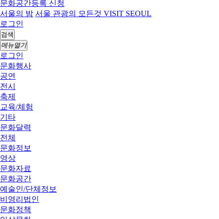
문화공간등록 신청
서울의 밤
서울 관광의 모든것 VISIT SEOUL
로그인
검색
메뉴열기
로그인
문화행사
공연
전시
축제
교육/체험
기타
문화달력
전체
문화정보
영상
문화자료
문화공간
예술인/단체정보
비영리법인
문화정책