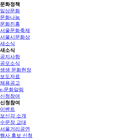
문화정책
일상문화
문화나눔
문화진흥
서울문화축제
서울시문화상
새소식
새소식
공지사항
공모소식
생생 문화현장
보도자료
채용공고
e-문화알림
신청참여
신청참여
이벤트
보신각 소개
수문장 교대
서울거리공연
행사 홍보 신청