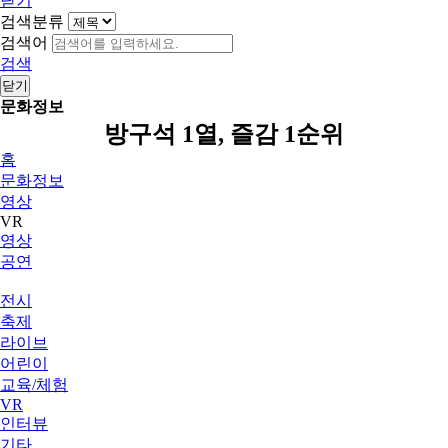
닫기
검색분류
검색어
검색
닫기
문화정보
방구석 1열, 즐감 1순위
홈
문화정보
영상
VR
영상
공연
전시
축제
라이브
어린이
교육/체험
VR
인터뷰
기타