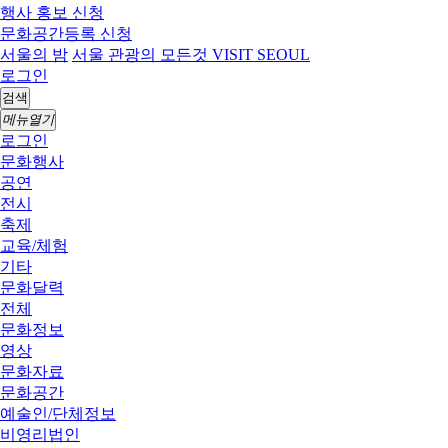
행사 홍보 신청
문화공간등록 신청
서울의 밤
서울 관광의 모든것 VISIT SEOUL
로그인
검색
메뉴열기
로그인
문화행사
공연
전시
축제
교육/체험
기타
문화달력
전체
문화정보
영상
문화자료
문화공간
예술인/단체정보
비영리법인