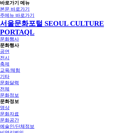
바로가기 메뉴
본문 바로가기
주메뉴 바로가기
서울문화포털 SEOUL CULTURE
PORTAQL
문화행사
문화행사
공연
전시
축제
교육/체험
기타
문화달력
전체
문화정보
문화정보
영상
문화자료
문화공간
예술인/단체정보
비영리법인