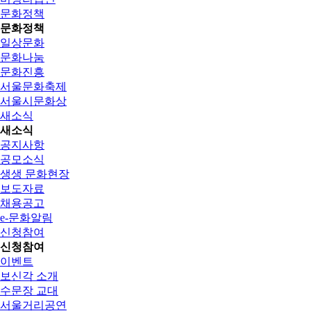
문화정책
문화정책
일상문화
문화나눔
문화진흥
서울문화축제
서울시문화상
새소식
새소식
공지사항
공모소식
생생 문화현장
보도자료
채용공고
e-문화알림
신청참여
신청참여
이벤트
보신각 소개
수문장 교대
서울거리공연