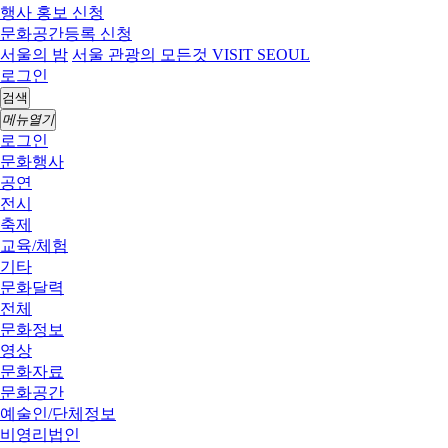
행사 홍보 신청
문화공간등록 신청
서울의 밤
서울 관광의 모든것 VISIT SEOUL
로그인
검색
메뉴열기
로그인
문화행사
공연
전시
축제
교육/체험
기타
문화달력
전체
문화정보
영상
문화자료
문화공간
예술인/단체정보
비영리법인