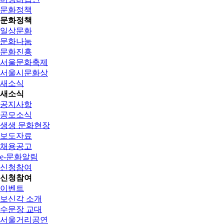
문화정책
문화정책
일상문화
문화나눔
문화진흥
서울문화축제
서울시문화상
새소식
새소식
공지사항
공모소식
생생 문화현장
보도자료
채용공고
e-문화알림
신청참여
신청참여
이벤트
보신각 소개
수문장 교대
서울거리공연