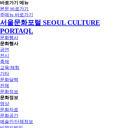
바로가기 메뉴
본문 바로가기
주메뉴 바로가기
서울문화포털 SEOUL CULTURE
PORTAQL
문화행사
문화행사
공연
전시
축제
교육/체험
기타
문화달력
전체
문화정보
문화정보
영상
문화자료
문화공간
예술인/단체정보
비영리법인