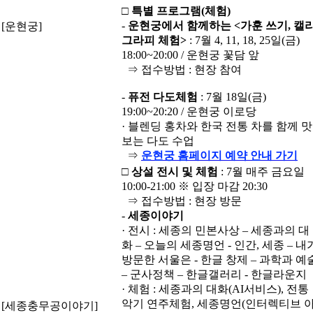
□
특별 프로그램
(
체험
)
-
운현궁에서 함께하는
<
가훈 쓰기
,
캘
[운현궁]
그라피 체험
>
: 7월 4, 11, 18, 25일(금)
18:00~20:00 / 운현궁 꽃담 앞
⇒ 접수방법 : 현장 참여
-
퓨전 다도체험
: 7월 18일(금)
19:00~20:20 / 운현궁 이로당
· 블렌딩 홍차와 한국 전통 차를 함께 맛
보는 다도 수업
⇒
운현궁 홈페이지 예약 안내 가기
□
상설 전시 및 체험
: 7월 매주 금요일
10:00-21:00 ※ 입장 마감 20:30
⇒ 접수방법 : 현장 방문
-
세종이야기
· 전시 : 세종의 민본사상 – 세종과의 대
화 – 오늘의 세종명언 - 인간, 세종 – 내
방문한 서울은 - 한글 창제 – 과학과 예
– 군사정책 – 한글갤러리 - 한글라운지
· 체험 : 세종과의 대화(AI서비스), 전통
악기 연주체험, 세종명언(인터렉티브 
[세종충무공이야기]