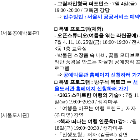
-
그림자인형극 퍼포먼스
: 7월 4일(금)
19:00~20:00 / 교육관 강당
⇒
접수방법 : 서울시 공공서비스 예약
□
특별 프로그램
(
체험
)
[서울공예박물관]
-
오픈스튜디오
(
여름을 엮는 라탄공예
)
7월 4, 11, 18, 25일(금) 18:00~19:30 / 전
3동 1층 교육실
· 박물관 소장품 속 나비, 꽃을 모티브로
라탄 풍경을 만드는 자율형 공예창작 
로그램
⇒
공예박물관 홈페이지 신청하러 가
□
특별 프로그램
:
방구석 북토크 ⇒
서
울도서관 홈페이지 신청하러 가기
-
<2025
스마트한 여행의 기술
>
: 7월 11
일(금) 19:00~20:30 / 생각마루
· 「여행을 바꾸는 여행 트렌드」저자
(김다영) 강연
[서울도서관]
-
<
책과 떠나는 여행 인문학
(1
강
>
: 7월
18일(금) 19:00~20:30 / 생각마루
· 「인생모험」저자 (김글리) 강연