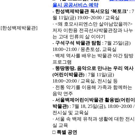
울시 공공서비스 예약
-
한성백제박물관 독서모임
‘
북토크
’
: 7
월 11일(금) 19:00~20:00 / 교육실
· <왜 호모사피엔스만 살아남았을까?>
[한성백제박물관]
저자 이한용 전곡선사박물관장과 나누
는 고대 인류의 삶 이야기
-
구석구석 박물관 탐험
: 7월 25일(금)
18:00~21:00 / 몽촌토성, 교육실
· 백제 역사를 배우는 박물관 야간 탐방
프로그램
-
뚱땅뚱땅
,
음악으로 만나는 우리 역사
(
어린이박물관
)
: 7월 11일(금)
18:00~20:00 / 교육실, 전시실 등
· 전통 악기를 이용해 가족과 함께하는
음악 연주
-
서울백제어린이박물관 활용법
(
어린이
박물관
)
: 7월 18, 25일(금), 18:00~20:00 /
전시실 및 교육실
· 서울 속 백제 유적과 생활에 대한 전시
실 교육
□
특별 공연