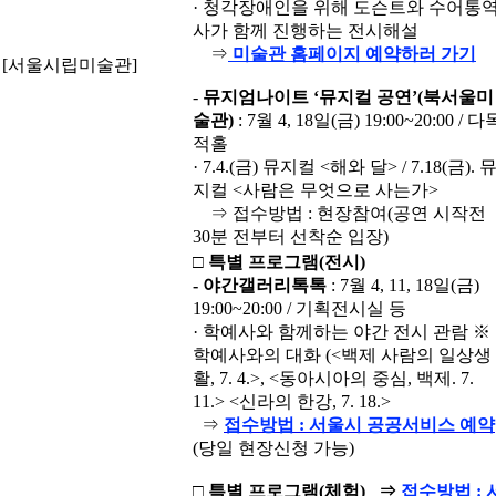
· 청각장애인을 위해 도슨트와 수어통
사가 함께 진행하는 전시해설
⇒
미술관 홈페이지 예약하러 가기
[서울시립미술관]
-
뮤지엄나이트
‘
뮤지컬 공연
’(
북서울미
술관
)
: 7월 4, 18일(금) 19:00~20:00 / 다
적홀
· 7.4.(금) 뮤지컬 <해와 달> / 7.18(금). 
지컬 <사람은 무엇으로 사는가>
⇒ 접수방법 : 현장참여(공연 시작전
30분 전부터 선착순 입장)
□
특별 프로그램
(
전시
)
-
야간갤러리톡톡
: 7월 4, 11, 18일(금)
19:00~20:00 / 기획전시실 등
· 학예사와 함께하는 야간 전시 관람 ※
학예사와의 대화 (<백제 사람의 일상생
활, 7. 4.>, <동아시아의 중심, 백제. 7.
11.> <신라의 한강, 7. 18.>
⇒
접수방법 : 서울시 공공서비스 예약
(당일 현장신청 가능)
□
특별 프로그램
(
체험
) ⇒
접수방법 : 