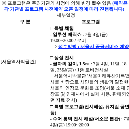
※ 프로그램은 주최기관의 사정에 의해 변경 될수 있음
(예약은
각 기관별 프로그램 사전예약 오픈 일정에 따라 진행됩니다)
세부일정
구 분
프로그램
□
특별 체험
-
일루션 매직쇼
: 7월 4일(금)
19:00~20:00 / 로비
⇒
접수방법 : 서울시 공공서비스 예약
□ 상설 전시
[서울역사박물관]
- 글자의 깊이, 1.5
㎜
: 7월 4일, 11일, 18
일, 25일(금) / 1층 로비전시실
· 서울역사박물관 '서울미래유산기록'
사를 바탕으로 시민들의 생활과 밀접한
서울의 인장포 문화를 조명(서울 소재 
장포 및 인재사에서 실제 사용, 판매되
던 자료 전시)
□
특별 프로그램
(
전시해설
,
뮤지컬 공
등
)
- 수어 통역 전시 해설
(
서소문 본관
)
: 7
4일(금) 19:00~20:00