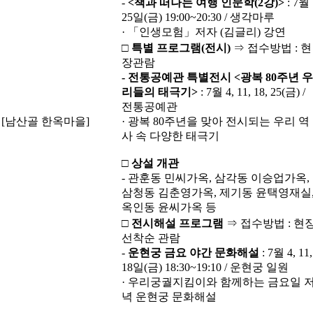
-
<
책과 떠나는 여행 인문학
(2
강
)>
: 7월
25일(금) 19:00~20:30 / 생각마루
· 「인생모험」저자 (김글리) 강연
□
특별 프로그램
(
전시
)
⇒ 접수방법 : 현
장관람
-
전통공예관 특별전시
<
광복
80
주년 우
리들의 태극기
>
: 7월 4, 11, 18, 25(금) /
전통공예관
[남산골 한옥마을]
· 광복 80주년을 맞아 전시되는 우리 역
사 속 다양한 태극기
□
상설 개관
- 관훈동 민씨가옥, 삼각동 이승업가옥,
삼청동 김춘영가옥, 제기동 윤택영재실
옥인동 윤씨가옥 등
□
전시해설 프로그램
⇒ 접수방법 : 현
선착순 관람
-
운현궁 금요 야간 문화해설
: 7월 4, 11,
18일(금) 18:30~19:10 / 운현궁 일원
· 우리궁궐지킴이와 함께하는 금요일 
녁 운현궁 문화해설