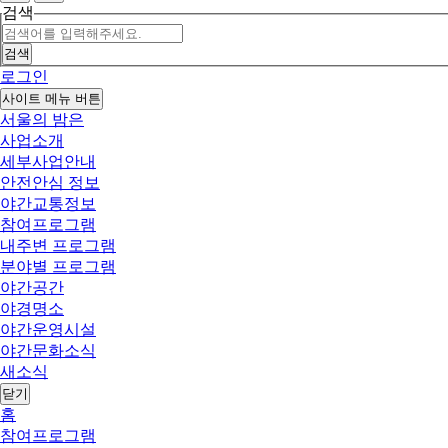
검색
검색
로그인
사이트 메뉴 버튼
서울의 밤은
사업소개
세부사업안내
안전안심 정보
야간교통정보
참여프로그램
내주변 프로그램
분야별 프로그램
야간공간
야경명소
야간운영시설
야간문화소식
새소식
닫기
홈
참여프로그램