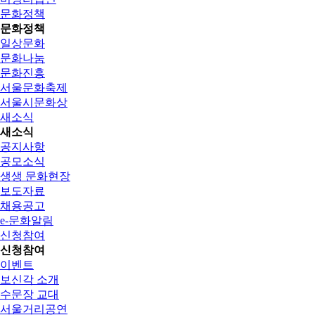
문화정책
문화정책
일상문화
문화나눔
문화진흥
서울문화축제
서울시문화상
새소식
새소식
공지사항
공모소식
생생 문화현장
보도자료
채용공고
e-문화알림
신청참여
신청참여
이벤트
보신각 소개
수문장 교대
서울거리공연