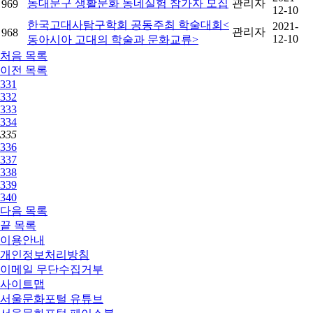
동대문구 생활문화 동네실험 참가자 모집
관리자
969
12-10
한국고대사탐구학회 공동주최 학술대회<
2021-
관리자
968
12-10
동아시아 고대의 학술과 문화교류>
처음
목록
이전
목록
331
332
333
334
335
336
337
338
339
340
다음
목록
끝
목록
이용안내
개인정보처리방침
이메일 무단수집거부
사이트맵
서울문화포털 유튜브