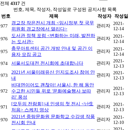
전체
4317
건
번호, 제목, 작성자, 작성일로 구성된 공지사항 목록
번호
제목
작성자
작성일
경교장 작은전시 개최 <임시정부 첫 국무
2021-
관리자
977
12-14
위원회 경교장에서 열리다>
도서관 정책 포럼 <변화하는 미래, 발전하
2021-
관리자
976
12-14
는 도서관>
충무아트센터 공간 개방 안내 및 공간 이
2021-
관리자
975
12-14
용자 모집 공고
2021-
서울서도대전 전시회에 초대합니다
관리자
974
12-13
2021년 서울미래유산 인지도조사 참여 안
2021-
관리자
973
12-13
내
비대면이어도 괜찮아! 서울시, 한 해 동안
2021-
972
수고한 시민들 위로 '문화예술행사 보따
관리자
12-13
리' 풍성
[모두의 전람회] 내 인생의 첫 전시 <난生
2021-
관리자
971
12-13
처음> 스케치 영상
2021년 중랑문화원 문화학교 수강생 작품
2021-
관리자
970
12-10
전시회 안내
2021-