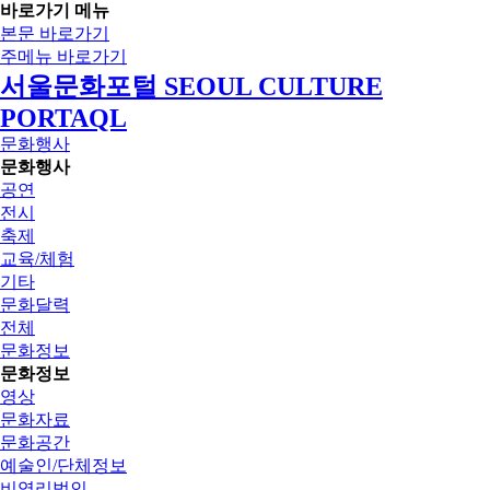
바로가기 메뉴
본문 바로가기
주메뉴 바로가기
서울문화포털 SEOUL CULTURE
PORTAQL
문화행사
문화행사
공연
전시
축제
교육/체험
기타
문화달력
전체
문화정보
문화정보
영상
문화자료
문화공간
예술인/단체정보
비영리법인