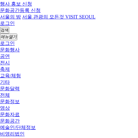
행사 홍보 신청
문화공간등록 신청
서울의 밤
서울 관광의 모든것 VISIT SEOUL
로그인
검색
메뉴열기
로그인
문화행사
공연
전시
축제
교육/체험
기타
문화달력
전체
문화정보
영상
문화자료
문화공간
예술인/단체정보
비영리법인