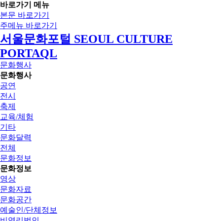
바로가기 메뉴
본문 바로가기
주메뉴 바로가기
서울문화포털 SEOUL CULTURE
PORTAQL
문화행사
문화행사
공연
전시
축제
교육/체험
기타
문화달력
전체
문화정보
문화정보
영상
문화자료
문화공간
예술인/단체정보
비영리법인