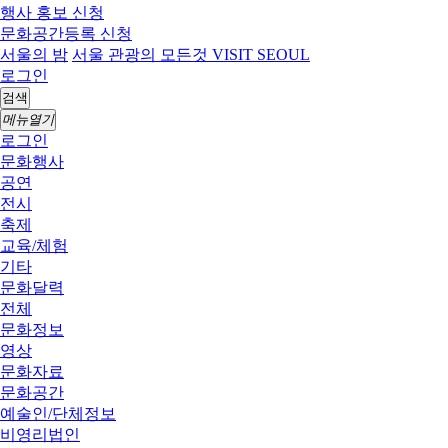
행사 홍보 신청
문화공간등록 신청
서울의 밤
서울 관광의 모든것 VISIT SEOUL
로그인
검색
메뉴열기
로그인
문화행사
공연
전시
축제
교육/체험
기타
문화달력
전체
문화정보
영상
문화자료
문화공간
예술인/단체정보
비영리법인