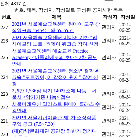
전체
4317
건
번호, 제목, 작성자, 작성일로 구성된 공지사항 목록
번호
제목
작성자
작성일
2021년 서울예술교육센터 원데이 도구 창
2021-
관리자
227
06-25
작워크숍 "요요는 왜 Yo-Yo?"
2021 서울예술교육센터 미디어 기반 "업
2021-
관리자
226
06-25
사이클링 노트" 원데이 워크숍 참여 신청
서울예술교육센터 예술교육 Practice
2021-
225
Academy <아뜰리에로의 초대> 2차 공모
관리자
06-25
안내
2021년 서울예술교육센터 청소년 철학 워
2021-
224
크숍 "모르겠어, 이 감정이 뭔지" 참여 신
관리자
06-24
청
2년간 1,536점 악기 140개소에 나눔…서
2021-
관리자
223
06-24
울시 <악기기증·나눔> 접수
서울미래유산 일러스트 원데이 클래스 수
2021-
관리자
222
06-24
강안내
2021년 서울시립미술관 제2차 소장작품
2021-
관리자
221
06-23
구입 공고 (7.5~7.30)
(재)강남문화재단 공연장 하반기 정기대
2021-
관리자
220