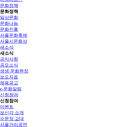
문화정책
문화정책
일상문화
문화나눔
문화진흥
서울문화축제
서울시문화상
새소식
새소식
공지사항
공모소식
생생 문화현장
보도자료
채용공고
e-문화알림
신청참여
신청참여
이벤트
보신각 소개
수문장 교대
서울거리공연